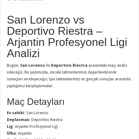
San Lorenzo vs
Deportivo Riestra –
Arjantin Profesyonel Ligi
Analizi
Bugün,
San Lorenzo
ile
Deportivo Riestra
arasındaki maçı analiz
edeceğiz. Bu yazımızda, önceki tahminlerimizi değerlendirerek
sonuçları inceleyeceğiz. İşte tahminlerimiz ve gerçek sonuçlar arasında
yaptığımız karşılaştırmalar.
Maç Detayları
Ev sahibi:
San Lorenzo
Deplasman:
Deportivo Riestra
Lig:
Arjantin Profesyonel Ligi
Ülke:
Arjantin