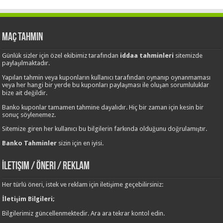
Maç Tahmin
Günlük sizler için özel ekibimiz tarafından
iddaa tahminleri
sitemizde
paylaşılmaktadır.
Yapılan tahmin veya kuponların kullanıcı tarafından oynanıp oynanmaması
veya her hangi bir yerde bu kuponları paylaşması ile oluşan sorumluluklar
bize ait değildir.
Banko kuponlar tamamen tahmine dayalıdır. Hiç bir zaman için kesin bir
sonuç söylenemez.
Sitemize giren her kullanıcı bu bilgilerin farkında olduğunu doğrulamıştır.
Banko Tahminler
sizin için en iyisi.
İletişim / Öneri / Reklam
Her türlü öneri, istek ve reklam için iletişime geçebilirsiniz:
İletişim Bilgileri;
Bilgilerimiz güncellenmektedir. Ara ara tekrar kontol edin.