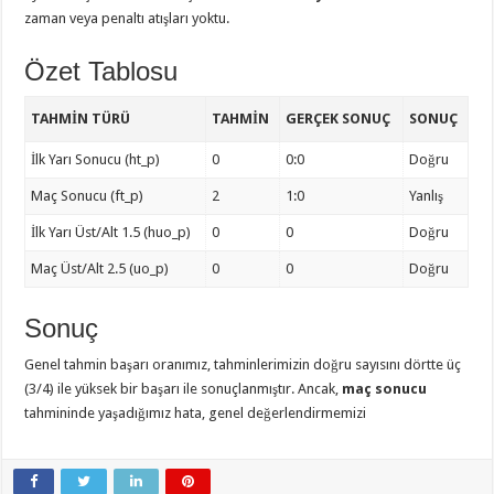
zaman veya penaltı atışları yoktu.
Özet Tablosu
TAHMIN TÜRÜ
TAHMIN
GERÇEK SONUÇ
SONUÇ
İlk Yarı Sonucu (ht_p)
0
0:0
Doğru
Maç Sonucu (ft_p)
2
1:0
Yanlış
İlk Yarı Üst/Alt 1.5 (huo_p)
0
0
Doğru
Maç Üst/Alt 2.5 (uo_p)
0
0
Doğru
Sonuç
Genel tahmin başarı oranımız, tahminlerimizin doğru sayısını dörtte üç
(3/4) ile yüksek bir başarı ile sonuçlanmıştır. Ancak,
maç sonucu
tahmininde yaşadığımız hata, genel değerlendirmemizi