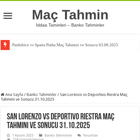
Maç Tahmin
İddaa Taminleri – Banko Tahminler
Pardubice vs Sparta Praha Maç Tahmini ve Sonucu 03.08.2025
Ana Sayfa
/
Banko Tahminler
/
San Lorenzo vs Deportivo Riestra Maç
Tahmini ve Sonucu 31.10.2025
San Lorenzo vs Deportivo Riestra Maç
Tahmini ve Sonucu 31.10.2025
1 Kasım 2025
Banko Tahminler
Yorumlar
224 Görüntülenme