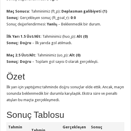
Maç Sonucu:
Tahminimiz (ft_p):
Deplasman galibiyeti (1)
Sonuç:
Gerçekleşen sonuç (ft_goal_r):
0:0
Sonuç değerlendirmesi:
Yanlış
– Beklenmedik bir durum.
İlk Yarı 1.5 Üst/Alt:
Tahminimiz (huo_p):
Alt (0)
Sonuç:
Doğru
– İlk yarıda gol atılmadı.
Maç 2.5 Üst/Alt:
Tahminimiz (uo_p):
Alt (0)
Sonuç:
Doğru
– Toplam gol sayısı 0 olarak gerçekleşti.
Özet
İlk yarı için yaptığımız tahminde doğru sonuçlar elde ettik. Ancak, maçın
sonunda beklenmedik bir durumla karşılaştık. Ekstra süre ve penaltı
atışları bu maçta gerçekleşmedi.
Sonuç Tablosu
Tahmin
Gerçekleşen
Sonuç
Tahmin