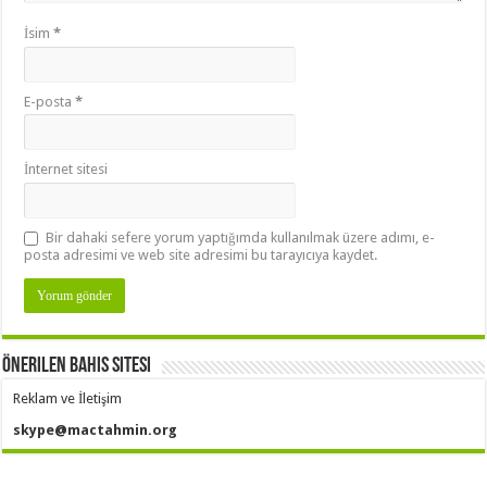
İsim
*
E-posta
*
İnternet sitesi
Bir dahaki sefere yorum yaptığımda kullanılmak üzere adımı, e-
posta adresimi ve web site adresimi bu tarayıcıya kaydet.
Önerilen Bahis Sitesi
Reklam ve İletişim
skype@mactahmin.org