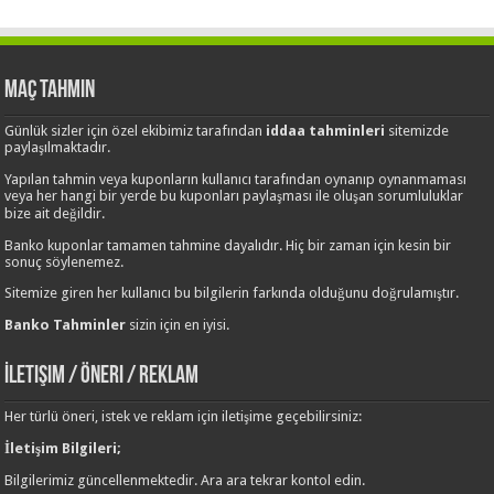
Maç Tahmin
Günlük sizler için özel ekibimiz tarafından
iddaa tahminleri
sitemizde
paylaşılmaktadır.
Yapılan tahmin veya kuponların kullanıcı tarafından oynanıp oynanmaması
veya her hangi bir yerde bu kuponları paylaşması ile oluşan sorumluluklar
bize ait değildir.
Banko kuponlar tamamen tahmine dayalıdır. Hiç bir zaman için kesin bir
sonuç söylenemez.
Sitemize giren her kullanıcı bu bilgilerin farkında olduğunu doğrulamıştır.
Banko Tahminler
sizin için en iyisi.
İletişim / Öneri / Reklam
Her türlü öneri, istek ve reklam için iletişime geçebilirsiniz:
İletişim Bilgileri;
Bilgilerimiz güncellenmektedir. Ara ara tekrar kontol edin.