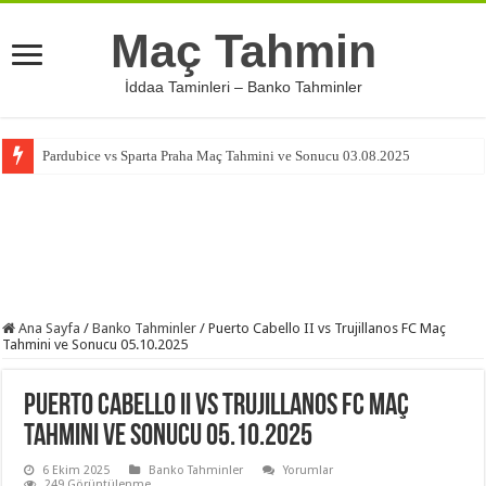
Maç Tahmin
İddaa Taminleri – Banko Tahminler
Pardubice vs Sparta Praha Maç Tahmini ve Sonucu 03.08.2025
Ana Sayfa
/
Banko Tahminler
/
Puerto Cabello II vs Trujillanos FC Maç
Tahmini ve Sonucu 05.10.2025
Puerto Cabello II vs Trujillanos FC Maç
Tahmini ve Sonucu 05.10.2025
6 Ekim 2025
Banko Tahminler
Yorumlar
249 Görüntülenme