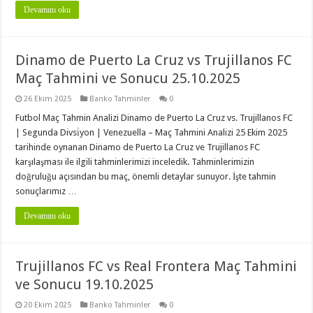
Devamını oku
Dinamo de Puerto La Cruz vs Trujillanos FC
Maç Tahmini ve Sonucu 25.10.2025
26 Ekim 2025
Banko Tahminler
0
Futbol Maç Tahmin Analizi Dinamo de Puerto La Cruz vs. Trujillanos FC
| Segunda Divsi̇yon | Venezuella – Maç Tahmini Analizi 25 Ekim 2025
tarihinde oynanan Dinamo de Puerto La Cruz ve Trujillanos FC
karşılaşması ile ilgili tahminlerimizi inceledik. Tahminlerimizin
doğruluğu açısından bu maç, önemli detaylar sunuyor. İşte tahmin
sonuçlarımız …
Devamını oku
Trujillanos FC vs Real Frontera Maç Tahmini
ve Sonucu 19.10.2025
20 Ekim 2025
Banko Tahminler
0