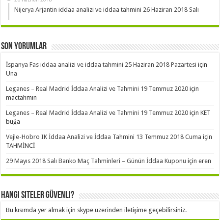
Nijerya Arjantin iddaa analizi ve iddaa tahmini 26 Haziran 2018 Salı
Son Yorumlar
İspanya Fas iddaa analizi ve iddaa tahmini 25 Haziran 2018 Pazartesi
için
Una
Leganes – Real Madrid İddaa Analizi ve Tahmini 19 Temmuz 2020
için
mactahmin
Leganes – Real Madrid İddaa Analizi ve Tahmini 19 Temmuz 2020
için
KET
buğa
Vejle-Hobro IK İddaa Analizi ve İddaa Tahmini 13 Temmuz 2018 Cuma
için
TAHMİNCİ
29 Mayıs 2018 Salı Banko Maç Tahminleri – Günün İddaa Kuponu
için
eren
Hangi Siteler Güvenli?
Bu kısımda yer almak için skype üzerinden iletişime geçebilirsiniz.