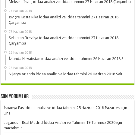
Meksika İsveç iddaa analizi ve iddaa tahmini 27 Haziran 2018 Çarşamba
27 Haziran 2018
İsviçre Kosta Rika iddaa analizi ve iddaa tahmini 27 Haziran 2018
Çarşamba
27 Haziran 2018
Sırbistan Brezilya iddaa analizi ve iddaa tahmini 27 Haziran 2018
Çarşamba
26 Haziran 2018
İzlanda Hırvatistan iddaa analizi ve iddaa tahmini 26 Haziran 2018 Salı
26 Haziran 2018
Nijerya Arjantin iddaa analizi ve iddaa tahmini 26 Haziran 2018 Salı
Son Yorumlar
İspanya Fas iddaa analizi ve iddaa tahmini 25 Haziran 2018 Pazartesi
için
Una
Leganes – Real Madrid İddaa Analizi ve Tahmini 19 Temmuz 2020
için
mactahmin