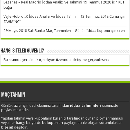
Leganes – Real Madrid İddaa Analizi ve Tahmini 19 Temmuz 2020
için
KET
buğa
Vejle-Hobro IK İddaa Analizi ve İddaa Tahmini 13 Temmuz 2018 Cuma
için
TAHMİNCİ
29 Mayıs 2018 Salı Banko Maç Tahminleri – Günün İddaa Kuponu
için
eren
Hangi Siteler Güvenli?
Bu kısımda yer almak için skype üzerinden iletişime geçebilirsiniz.
Maç Tahmin
Günlük sizler için özel ekibimiz tarafından
iddaa tahminleri
sitemizde
paylaşılmaktadır.
Yapılan tahmin veya kuponların kullanıcı tarafından oynanıp oynanmaması
veya her hangi bir yerde bu kuponları paylaşması ile oluşan sorumluluklar
bize ait değildir.