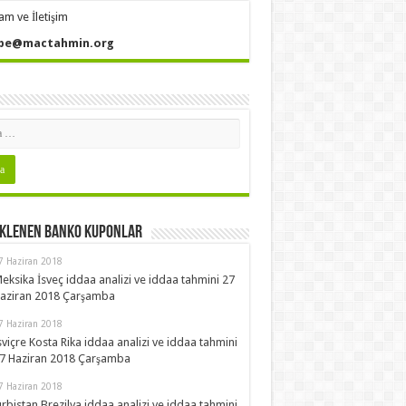
am ve İletişim
pe@mactahmin.org
Eklenen Banko Kuponlar
7 Haziran 2018
eksika İsveç iddaa analizi ve iddaa tahmini 27
aziran 2018 Çarşamba
7 Haziran 2018
sviçre Kosta Rika iddaa analizi ve iddaa tahmini
7 Haziran 2018 Çarşamba
7 Haziran 2018
ırbistan Brezilya iddaa analizi ve iddaa tahmini