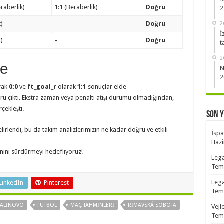
eraberlik)
1:1 (Beraberlik)
Doğru
2
t)
–
Doğru
2
İ
t)
–
Doğru
t
2
me
N
2
rak
0:0
ve
ft_goal_r
olarak
1:1
sonuçlar elde
ğru çıktı. Ekstra zaman veya penaltı atışı durumu olmadığından,
çekleşti.
Son 
rlendi, bu da takım analizlerimizin ne kadar doğru ve etkili
İspa
Hazi
anını sürdürmeyi hedefliyoruz!
Lega
Tem
Lega
LinkedIn
Pinterest
Tem
KALINOVO
FUTBOL
MAÇ TAHMINLERI
RIMAVSKÁ SOBOTA
Vejl
Tem