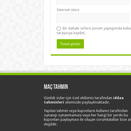
İnternet sitesi
Bir dahaki sefere yorum yaptığımda kulla
tarayıcıya kaydet.
Maç Tahmin
Günlük sizler için özel ekibimiz tarafından
iddaa
tahminleri
sitemizde paylaşılmaktadır.
Yapılan tahmin veya kuponların kullanıcı tarafından
oynanıp oynanmaması veya her hangi bir yerde bu
kuponları paylaşması ile oluşan sorumluluklar bize ai
değildir.