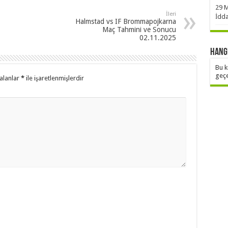
29 M
İleri
İdd
Halmstad vs IF Brommapojkarna
Maç Tahmini ve Sonucu
02.11.2025
Hangi
Bu k
geçe
 alanlar
*
ile işaretlenmişlerdir