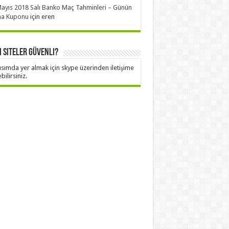
ayıs 2018 Salı Banko Maç Tahminleri – Günün
aa Kuponu
için
eren
 Siteler Güvenli?
ısımda yer almak için skype üzerinden iletişime
bilirsiniz.