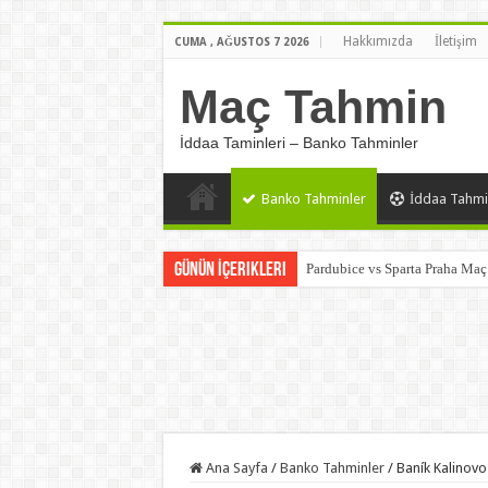
Hakkımızda
İletişim
CUMA , AĞUSTOS 7 2026
Maç Tahmin
İddaa Taminleri – Banko Tahminler
Banko Tahminler
İddaa Tahmi
Günün İçerikleri
Pardubice vs Sparta Praha Ma
Ana Sayfa
/
Banko Tahminler
/
Baník Kalinov