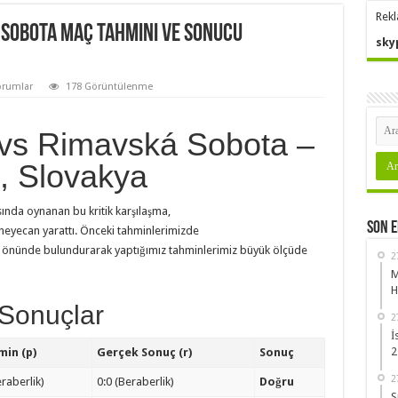
Rekl
 Sobota Maç Tahmini ve Sonucu
sky
orumlar
178 Görüntülenme
 vs Rimavská Sobota –
z, Slovakya
ında oynanan bu kritik karşılaşma,
Son 
heyecan yarattı. Önceki tahminlerimizde
öz önünde bulundurarak yaptığımız tahminlerimiz büyük ölçüde
2
M
H
 Sonuçlar
2
İ
2
in (p)
Gerçek Sonuç (r)
Sonuç
2
eraberlik)
0:0 (Beraberlik)
Doğru
S