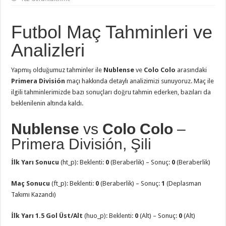
Futbol Maç Tahminleri ve
Analizleri
Yapmış olduğumuz tahminler ile
Nublense
ve
Colo Colo
arasındaki
Primera División
maçı hakkında detaylı analizimizi sunuyoruz. Maç ile
ilgili tahminlerimizde bazı sonuçları doğru tahmin ederken, bazıları da
beklenilenin altında kaldı.
Nublense
vs
Colo Colo
–
Primera División, Şili
İlk Yarı Sonucu
(ht_p): Beklenti:
0
(Beraberlik) – Sonuç:
0
(Beraberlik)
Maç Sonucu
(ft_p): Beklenti:
0
(Beraberlik) – Sonuç:
1
(Deplasman
Takımı Kazandı)
İlk Yarı 1.5 Gol Üst/Alt
(huo_p): Beklenti:
0
(Alt) – Sonuç:
0
(Alt)