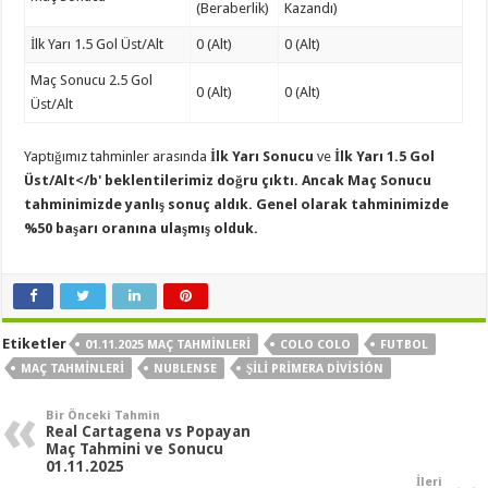
(Beraberlik)
Kazandı)
İlk Yarı 1.5 Gol Üst/Alt
0 (Alt)
0 (Alt)
Maç Sonucu 2.5 Gol
0 (Alt)
0 (Alt)
Üst/Alt
Yaptığımız tahminler arasında
İlk Yarı Sonucu
ve
İlk Yarı 1.5 Gol
Üst/Alt</b' beklentilerimiz doğru çıktı. Ancak
Maç Sonucu
tahminimizde yanlış sonuç aldık. Genel olarak tahminimizde
%50 başarı oranına ulaşmış olduk.
Etiketler
01.11.2025 MAÇ TAHMINLERI
COLO COLO
FUTBOL
MAÇ TAHMINLERI
NUBLENSE
ŞILI PRIMERA DIVISIÓN
Bir Önceki Tahmin
Real Cartagena vs Popayan
Maç Tahmini ve Sonucu
01.11.2025
İleri