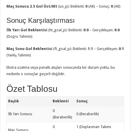
Maç Sonucu 2.5 Gol Üst/Alt
(uo_p): Beklenti:
0
(Alt) – Sonuç:
0
(Alt)
Sonuç Karşılaştırması
İlk Yarı Gol Beklentisi
(ht_goal_p): Beklenti:
0:0
– Gerçekleşen:
0:0
(Doğru Tahmin)
Maç Sonu Gol Beklentisi
(ft_goal_p): Beklenti:
1:1
– Gerçekleşen:
0:1
(Yanlış Tahmin)
Ekstra uzatma veya penaltı atışları sonucunda bir durum yoktu, bu
nedenle o sonuçlar geçerli değildir.
Özet Tablosu
Başlık
Beklenti
Sonuç
0
İlk Yarı Sonucu
0 (Beraberlik)
(Beraberlik)
0
1 (Deplasman Takımı
Maç Sonucu