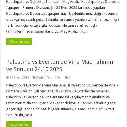
Huachipato vs Deportes Iquique – Maç Analizi Huachipato vs Deportes
Iquique – Primera División, Şili 25 Ekim 2025 tarihinde yapılan
Huachipato ve Deportes Iquique maçı, beklentilerimiz doğrultusunda
oldukça heyecanlı geçti. Takımlar arasında yapılan tahminler bizim için
farklı sonuçlar ortaya çıkardı; özellikle tam süreli sonuçta
tahminlerimizden sapmalar oldu. Maç Analizi İlk …
Devamını oku
Palestino vs Everton de Vina Maç Tahmini
ve Sonucu 24.10.2025
25 Ekim 2025
Banko Tahminler
0
Palestino vs Everton de Vina Maç Analizi Palestino vs Everton de Vina –
Primera División, Şili Maç Analizi 24 Ekim 2025 tarihinde oynanan
Palestino ile Everton de Vina arasındaki karşılaşmanın analizini ve
tahminlerimizin sonuçlarını değerlendiriyoruz. Tahminlerimizin genel
geçerliliği üzerine de bazı bilgiler sunacağız. Maç Tahminleri İlk Yarı
Sonucu (ht_p): 0 …
Devamını oku