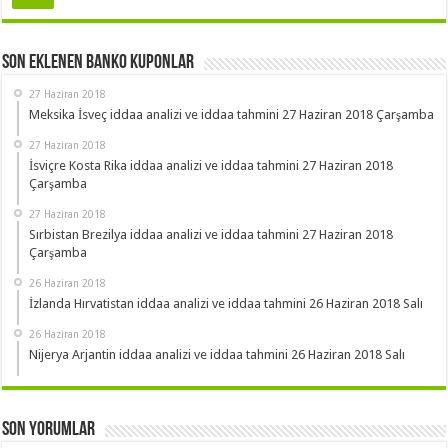
Son Eklenen Banko Kuponlar
27 Haziran 2018
Meksika İsveç iddaa analizi ve iddaa tahmini 27 Haziran 2018 Çarşamba
27 Haziran 2018
İsviçre Kosta Rika iddaa analizi ve iddaa tahmini 27 Haziran 2018
Çarşamba
27 Haziran 2018
Sırbistan Brezilya iddaa analizi ve iddaa tahmini 27 Haziran 2018
Çarşamba
26 Haziran 2018
İzlanda Hırvatistan iddaa analizi ve iddaa tahmini 26 Haziran 2018 Salı
26 Haziran 2018
Nijerya Arjantin iddaa analizi ve iddaa tahmini 26 Haziran 2018 Salı
Son Yorumlar