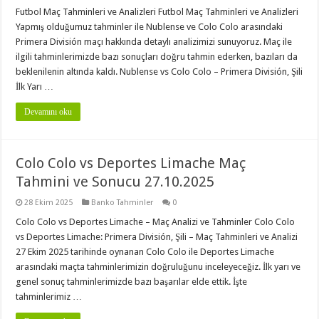
Futbol Maç Tahminleri ve Analizleri Futbol Maç Tahminleri ve Analizleri
Yapmış olduğumuz tahminler ile Nublense ve Colo Colo arasındaki
Primera División maçı hakkında detaylı analizimizi sunuyoruz. Maç ile
ilgili tahminlerimizde bazı sonuçları doğru tahmin ederken, bazıları da
beklenilenin altında kaldı. Nublense vs Colo Colo – Primera División, Şili
İlk Yarı …
Devamını oku
Colo Colo vs Deportes Limache Maç
Tahmini ve Sonucu 27.10.2025
28 Ekim 2025
Banko Tahminler
0
Colo Colo vs Deportes Limache – Maç Analizi ve Tahminler Colo Colo
vs Deportes Limache: Primera División, Şili – Maç Tahminleri ve Analizi
27 Ekim 2025 tarihinde oynanan Colo Colo ile Deportes Limache
arasındaki maçta tahminlerimizin doğruluğunu inceleyeceğiz. İlk yarı ve
genel sonuç tahminlerimizde bazı başarılar elde ettik. İşte
tahminlerimiz …