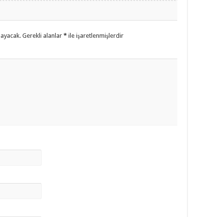
mayacak.
Gerekli alanlar
*
ile işaretlenmişlerdir