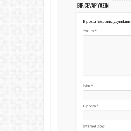
Bir cevap yazın
E-posta hesabınız yayımlan
Yorum
*
İsim
*
E-posta
*
İnternet sitesi