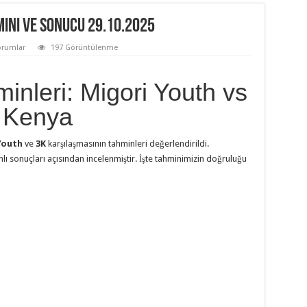
ini ve Sonucu 29.10.2025
orumlar
197 Görüntülenme
inleri: Migori Youth vs
, Kenya
Youth
ve
3K
karşılaşmasının tahminleri değerlendirildi.
lı sonuçları açısından incelenmiştir. İşte tahminimizin doğruluğu