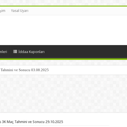
işim
Yasal Uyarı
nleri
İddaa Kuponları
ç Tahmini ve Sonucu 03.08.2025
s 3K Maç Tahmini ve Sonucu 29.10.2025