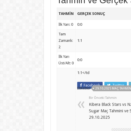
Tahmin ve Gerçek 
TAHMIN
GERÇEK SONUÇ
İlk Yarı: 0
0:0
Tam
Zamanlı:
1:1
2
İlk Yarı
0:0
Üst/Alt: 0
1:1</td
Facebook
Twitter
Etiketler
29.10.2025 MAÇ TAHMIN
Bir Önceki Tahmin
Kibera Black Stars vs N
Sugar Maç Tahmini ve 
29.10.2025