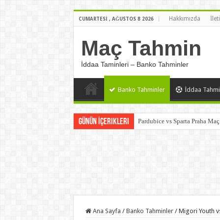
Hakkımızda
İlet
CUMARTESI , AĞUSTOS 8 2026
Maç Tahmin
İddaa Taminleri – Banko Tahminler
Banko Tahminler
İddaa Tahmi
Günün İçerikleri
Pardubice vs Sparta Praha Ma
Ana Sayfa
/
Banko Tahminler
/
Migori Youth v