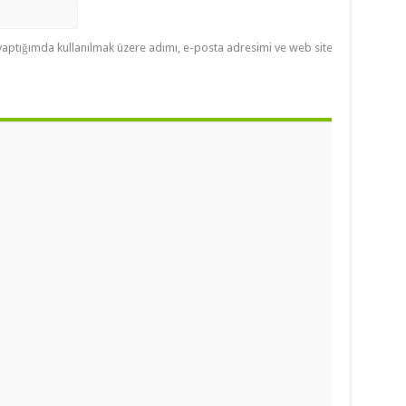
aptığımda kullanılmak üzere adımı, e-posta adresimi ve web site adresimi bu ta