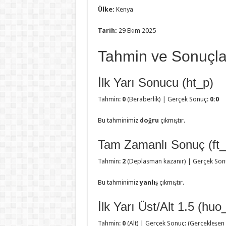
Ülke:
Kenya
Tarih:
29 Ekim 2025
Tahmin ve Sonuçla
İlk Yarı Sonucu (ht_p)
Tahmin:
0
(Beraberlik) | Gerçek Sonuç:
0:0
Bu tahminimiz
doğru
çıkmıştır.
Tam Zamanlı Sonuç (ft_
Tahmin:
2
(Deplasman kazanır) | Gerçek Son
Bu tahminimiz
yanlış
çıkmıştır.
İlk Yarı Üst/Alt 1.5 (huo
Tahmin:
0
(Alt) | Gerçek Sonuç: (Gerçekleşen 