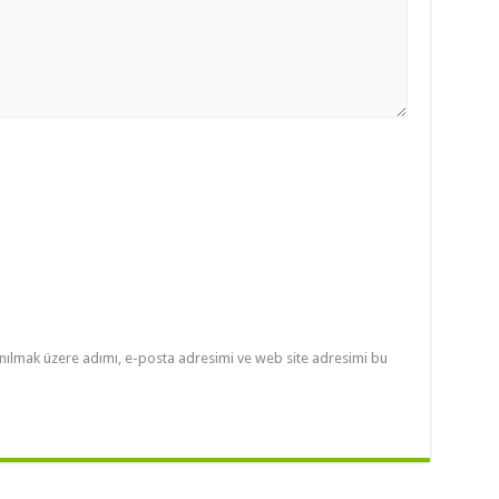
nılmak üzere adımı, e-posta adresimi ve web site adresimi bu