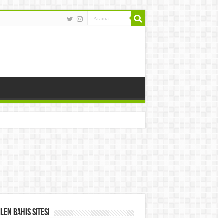
len Bahis Sitesi