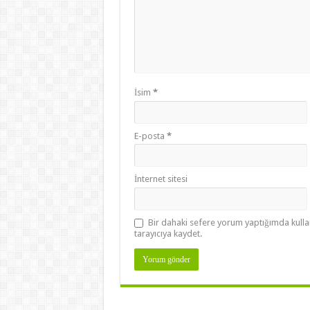
İsim
*
E-posta
*
İnternet sitesi
Bir dahaki sefere yorum yaptığımda kulla
tarayıcıya kaydet.