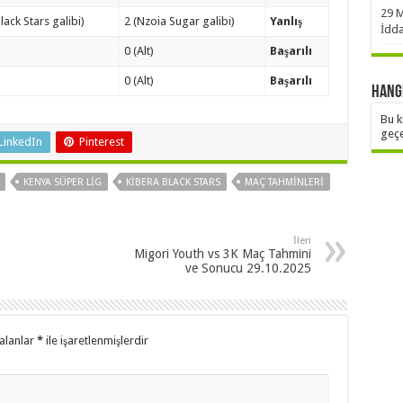
29 M
lack Stars galibi)
2 (Nzoia Sugar galibi)
Yanlış
İdd
0 (Alt)
Başarılı
0 (Alt)
Başarılı
Hangi
Bu k
geçe
LinkedIn
Pinterest
KENYA SÜPER LIG
KIBERA BLACK STARS
MAÇ TAHMINLERI
İleri
Migori Youth vs 3K Maç Tahmini
ve Sonucu 29.10.2025
 alanlar
*
ile işaretlenmişlerdir