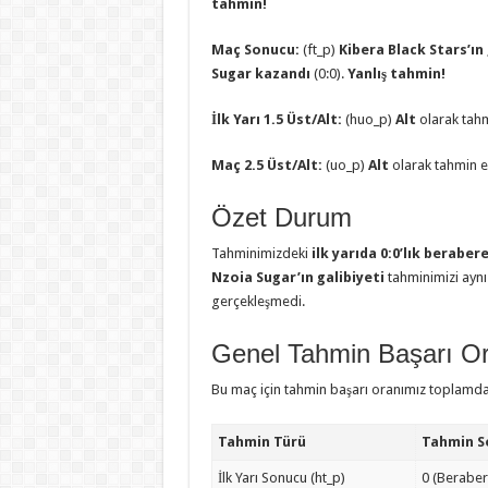
tahmin!
Maç Sonucu:
(ft_p)
Kibera Black Stars’ın 
Sugar kazandı
(0:0).
Yanlış tahmin!
İlk Yarı 1.5 Üst/Alt:
(huo_p)
Alt
olarak tahm
Maç 2.5 Üst/Alt:
(uo_p)
Alt
olarak tahmin ed
Özet Durum
Tahminimizdeki
ilk yarıda 0:0’lık beraber
Nzoia Sugar’ın galibiyeti
tahminimizi aynı 
gerçekleşmedi.
Genel Tahmin Başarı Or
Bu maç için tahmin başarı oranımız toplamd
Tahmin Türü
Tahmin S
İlk Yarı Sonucu (ht_p)
0 (Beraberl