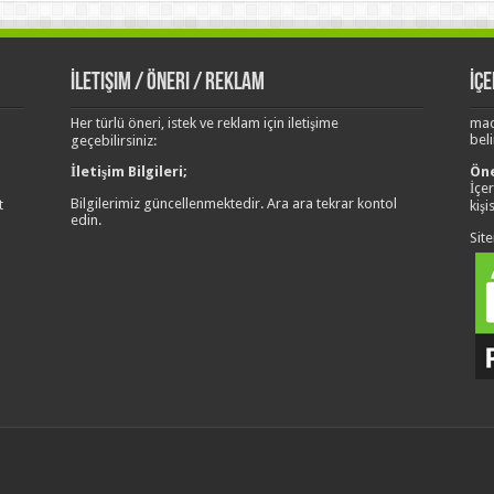
İletişim / Öneri / Reklam
İç
Her türlü öneri, istek ve reklam için iletişime
mac
bel
geçebilirsiniz:
İletişim Bilgileri;
Öne
İçer
Bilgilerimiz güncellenmektedir. Ara ara tekrar kontol
t
kişi
edin.
Sit