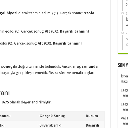
2
galibiyeti
olarak tahmin edilmiş (1). Gerçek sonuç:
Nzoia
2
İ
t
in edildi (0). Gerçek sonuç:
Alt
(0:0).
Başarılı tahmin!
2
N
ildi (0). Gerçek sonuç:
Alt
(0:0).
Başarılı tahmin!
2
Son 
e sonuç
ile doğru tahminde bulunduk. Ancak,
maç sonunda
başarıyla gerçekleştiremedik. Ekstra süre ve penaltı atışları
İspa
Hazi
Lega
anı
Tem
a
%75
olarak değerlendirilmiştir.
Lega
Tem
onucu
Gerçek Sonuç
Durum
Vejl
Tem
ik)
0 (Beraberlik)
Başarılı