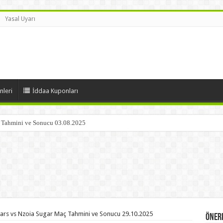
Yasal Uyarı
nleri
İddaa Kuponları
ç Tahmini ve Sonucu 03.08.2025
tars vs Nzoia Sugar Maç Tahmini ve Sonucu 29.10.2025
Öneri