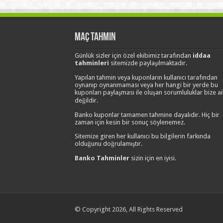
Maç Tahmin
Günlük sizler için özel ekibimiz tarafından
iddaa
tahminleri
sitemizde paylaşılmaktadır.
Yapılan tahmin veya kuponların kullanıcı tarafından
oynanıp oynanmaması veya her hangi bir yerde bu
kuponları paylaşması ile oluşan sorumluluklar bize ai
değildir.
Banko kuponlar tamamen tahmine dayalıdır. Hiç bir
zaman için kesin bir sonuç söylenemez.
Sitemize giren her kullanıcı bu bilgilerin farkında
olduğunu doğrulamıştır.
Banko Tahminler
sizin için en iyisi.
© Copyright 2026, All Rights Reserved