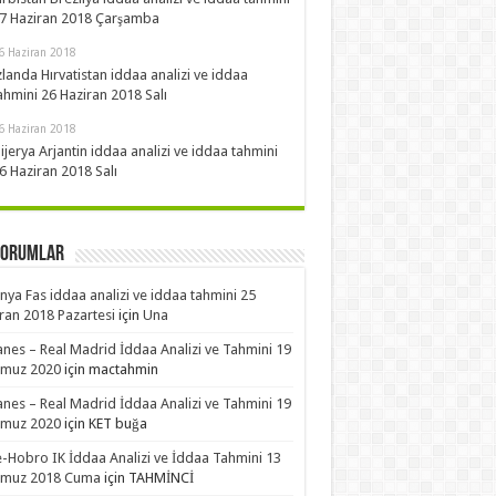
7 Haziran 2018 Çarşamba
6 Haziran 2018
zlanda Hırvatistan iddaa analizi ve iddaa
ahmini 26 Haziran 2018 Salı
6 Haziran 2018
ijerya Arjantin iddaa analizi ve iddaa tahmini
6 Haziran 2018 Salı
Yorumlar
nya Fas iddaa analizi ve iddaa tahmini 25
ran 2018 Pazartesi
için
Una
nes – Real Madrid İddaa Analizi ve Tahmini 19
muz 2020
için
mactahmin
nes – Real Madrid İddaa Analizi ve Tahmini 19
muz 2020
için
KET buğa
e-Hobro IK İddaa Analizi ve İddaa Tahmini 13
muz 2018 Cuma
için
TAHMİNCİ