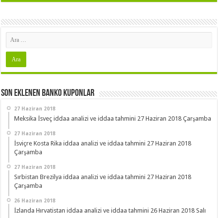
Son Eklenen Banko Kuponlar
27 Haziran 2018
Meksika İsveç iddaa analizi ve iddaa tahmini 27 Haziran 2018 Çarşamba
27 Haziran 2018
İsviçre Kosta Rika iddaa analizi ve iddaa tahmini 27 Haziran 2018
Çarşamba
27 Haziran 2018
Sırbistan Brezilya iddaa analizi ve iddaa tahmini 27 Haziran 2018
Çarşamba
26 Haziran 2018
İzlanda Hırvatistan iddaa analizi ve iddaa tahmini 26 Haziran 2018 Salı