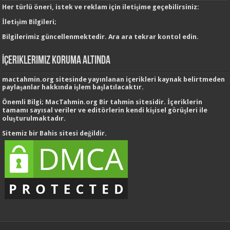
Her türlü öneri, istek ve reklam için iletişime geçebilirsiniz:
İletişim Bilgileri;
Bilgilerimiz güncellenmektedir. Ara ara tekrar kontol edin.
İçeriklerimiz Koruma Altında
mactahmin.org sitesinde yayınlanan içerikleri kaynak belirtmeden
paylaşanlar hakkında işlem başlatılacaktır.
Önemli Bilgi;
MacTahmin.org Bir tahmin sitesidir. İçeriklerin
tamamı sayısal veriler ve editörlerin kendi kişisel görüşleri ile
oluşturulmaktadır.
Sitemiz bir
Bahis sitesi
değildir.