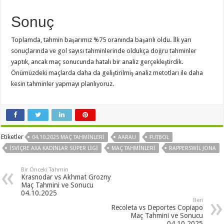
Sonuç
Toplamda, tahmin başarımız %75 oranında başarılı oldu. İlk yarı
sonuçlarında ve gol sayısı tahminlerinde oldukça doğru tahminler
yaptık, ancak maç sonucunda hatalı bir analiz gerçekleştirdik.
Önümüzdeki maçlarda daha da geliştirilmiş analiz metotları ile daha
kesin tahminler yapmayı planlıyoruz.
Etiketler
04.10.2025 MAÇ TAHMINLERI
AARAU
FUTBOL
İSVIÇRE AXA KADINLAR SÜPER LIGI
MAÇ TAHMINLERI
RAPPERSWIL JONA
Bir Önceki Tahmin
Krasnodar vs Akhmat Grozny
Maç Tahmini ve Sonucu
04.10.2025
İleri
Recoleta vs Deportes Copiapo
Maç Tahmini ve Sonucu
04.10.2025