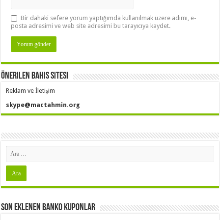
Bir dahaki sefere yorum yaptığımda kullanılmak üzere adımı, e-
posta adresimi ve web site adresimi bu tarayıcıya kaydet.
Önerilen Bahis Sitesi
Reklam ve İletişim
skype@mactahmin.org
Son Eklenen Banko Kuponlar