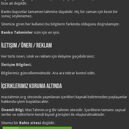
bize ait değildir.
Banko kuponlar tamamen tahmine dayalıdır. Hiç bir zaman için kesin bir
sonuç söylenemez.
Sitemize giren her kullanıcı bu bilgilerin farkında olduğunu doğrulamıştır.
Banko Tahminler
sizin için en iyisi.
İletişim / Öneri / Reklam
Her türlü öneri, istek ve reklam için iletişime geçebilirsiniz:
İletişim Bilgileri;
Bilgilerimiz güncellenmektedir. Ara ara tekrar kontol edin.
İçeriklerimiz Koruma Altında
mactahmin.org sitesinde yayınlanan içerikleri kaynak belirtmeden paylaşanlar
hakkında işlem başlatılacaktır.
Önemli Bilgi;
MacTahmin.org Bir tahmin sitesidir. İçeriklerin tamamı sayısal
veriler ve editörlerin kendi kişisel görüşleri ile oluşturulmaktadır.
Sitemiz bir
Bahis sitesi
değildir.