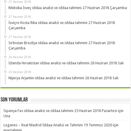
27 Haziran 2018
Meksika İsveç iddaa analizi ve iddaa tahmini 27 Haziran 2018 Çarşamba
27 Haziran 2018
İsviçre Kosta Rika iddaa analizi ve iddaa tahmini 27 Haziran 2018
Çarşamba
27 Haziran 2018
Sırbistan Brezilya iddaa analizi ve iddaa tahmini 27 Haziran 2018
Çarşamba
26 Haziran 2018
İzlanda Hırvatistan iddaa analizi ve iddaa tahmini 26 Haziran 2018 Salı
26 Haziran 2018
Nijerya Arjantin iddaa analizi ve iddaa tahmini 26 Haziran 2018 Salı
Son Yorumlar
İspanya Fas iddaa analizi ve iddaa tahmini 25 Haziran 2018 Pazartesi
için
Una
Leganes – Real Madrid İddaa Analizi ve Tahmini 19 Temmuz 2020
için
mactahmin