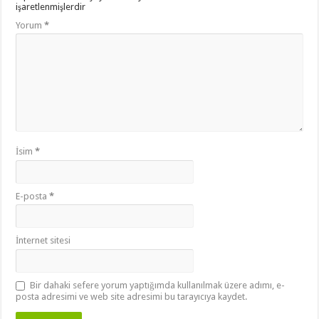
işaretlenmişlerdir
Yorum
*
İsim
*
E-posta
*
İnternet sitesi
Bir dahaki sefere yorum yaptığımda kullanılmak üzere adımı, e-
posta adresimi ve web site adresimi bu tarayıcıya kaydet.