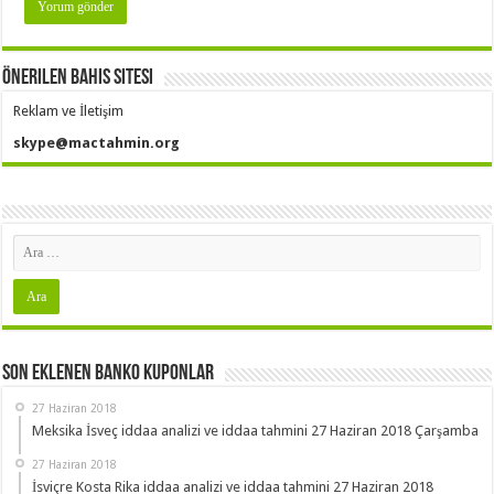
Önerilen Bahis Sitesi
Reklam ve İletişim
skype@mactahmin.org
Son Eklenen Banko Kuponlar
27 Haziran 2018
Meksika İsveç iddaa analizi ve iddaa tahmini 27 Haziran 2018 Çarşamba
27 Haziran 2018
İsviçre Kosta Rika iddaa analizi ve iddaa tahmini 27 Haziran 2018