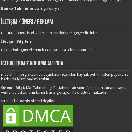
Banko Tahminler
sizin için en iyisi.
İletişim / Öneri / Reklam
Her türlü öneri, istek ve reklam için iletişime geçebilirsiniz:
İletişim Bilgileri;
Bilgilerimiz güncellenmektedir. Ara ara tekrar kontol edin.
İçeriklerimiz Koruma Altında
mactahmin.org sitesinde yayınlanan içerikleri kaynak belirtmeden paylaşanlar
hakkında işlem başlatılacaktır.
Önemli Bilgi;
MacTahmin.org Bir tahmin sitesidir. İçeriklerin tamamı sayısal
veriler ve editörlerin kendi kişisel görüşleri ile oluşturulmaktadır.
Sitemiz bir
Bahis sitesi
değildir.