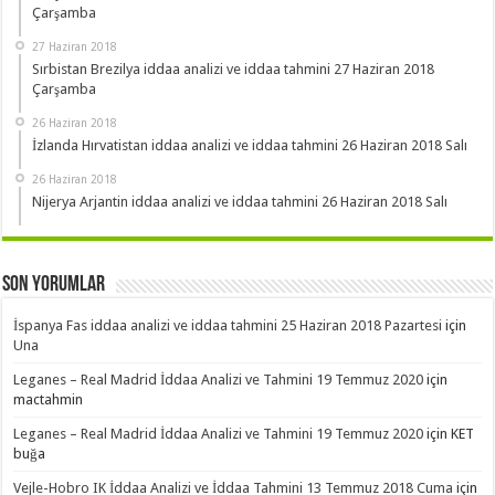
Çarşamba
27 Haziran 2018
Sırbistan Brezilya iddaa analizi ve iddaa tahmini 27 Haziran 2018
Çarşamba
26 Haziran 2018
İzlanda Hırvatistan iddaa analizi ve iddaa tahmini 26 Haziran 2018 Salı
26 Haziran 2018
Nijerya Arjantin iddaa analizi ve iddaa tahmini 26 Haziran 2018 Salı
Son Yorumlar
İspanya Fas iddaa analizi ve iddaa tahmini 25 Haziran 2018 Pazartesi
için
Una
Leganes – Real Madrid İddaa Analizi ve Tahmini 19 Temmuz 2020
için
mactahmin
Leganes – Real Madrid İddaa Analizi ve Tahmini 19 Temmuz 2020
için
KET
buğa
Vejle-Hobro IK İddaa Analizi ve İddaa Tahmini 13 Temmuz 2018 Cuma
için