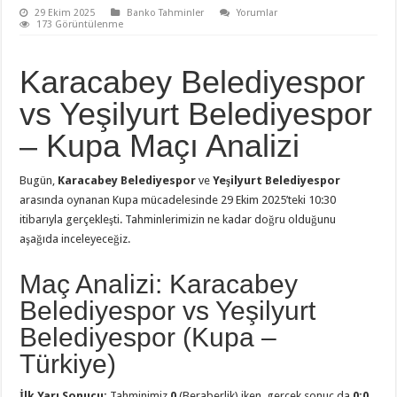
29 Ekim 2025
Banko Tahminler
Yorumlar
173 Görüntülenme
Karacabey Belediyespor
vs Yeşilyurt Belediyespor
– Kupa Maçı Analizi
Bugün,
Karacabey Belediyespor
ve
Yeşilyurt Belediyespor
arasında oynanan Kupa mücadelesinde 29 Ekim 2025’teki 10:30
itibarıyla gerçekleşti. Tahminlerimizin ne kadar doğru olduğunu
aşağıda inceleyeceğiz.
Maç Analizi: Karacabey
Belediyespor vs Yeşilyurt
Belediyespor (Kupa –
Türkiye)
İlk Yarı Sonucu:
Tahminimiz
0
(Beraberlik) iken, gerçek sonuç da
0:0