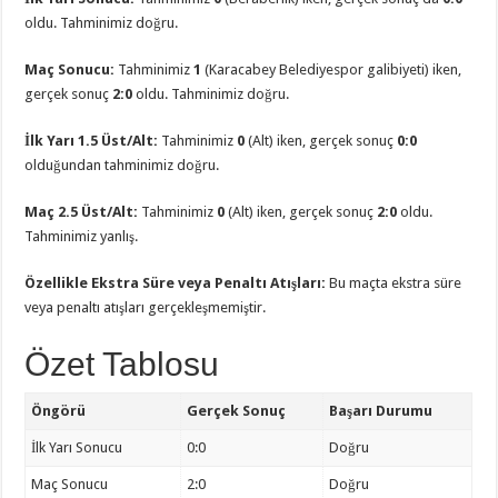
oldu. Tahminimiz doğru.
Maç Sonucu:
Tahminimiz
1
(Karacabey Belediyespor galibiyeti) iken,
gerçek sonuç
2:0
oldu. Tahminimiz doğru.
İlk Yarı 1.5 Üst/Alt:
Tahminimiz
0
(Alt) iken, gerçek sonuç
0:0
olduğundan tahminimiz doğru.
Maç 2.5 Üst/Alt:
Tahminimiz
0
(Alt) iken, gerçek sonuç
2:0
oldu.
Tahminimiz yanlış.
Özellikle Ekstra Süre veya Penaltı Atışları:
Bu maçta ekstra süre
veya penaltı atışları gerçekleşmemiştir.
Özet Tablosu
Öngörü
Gerçek Sonuç
Başarı Durumu
İlk Yarı Sonucu
0:0
Doğru
Maç Sonucu
2:0
Doğru