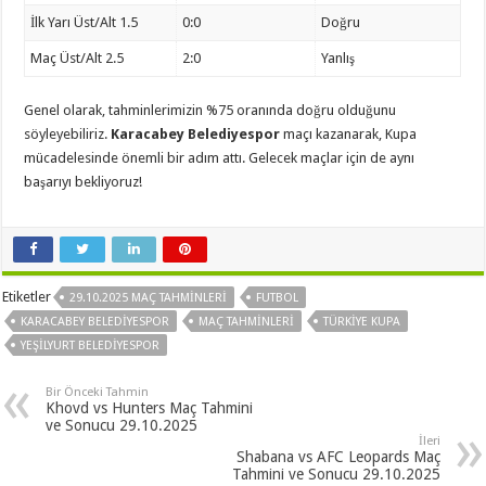
İlk Yarı Üst/Alt 1.5
0:0
Doğru
Maç Üst/Alt 2.5
2:0
Yanlış
Genel olarak, tahminlerimizin %75 oranında doğru olduğunu
söyleyebiliriz.
Karacabey Belediyespor
maçı kazanarak, Kupa
mücadelesinde önemli bir adım attı. Gelecek maçlar için de aynı
başarıyı bekliyoruz!
Etiketler
29.10.2025 MAÇ TAHMINLERI
FUTBOL
KARACABEY BELEDIYESPOR
MAÇ TAHMINLERI
TÜRKIYE KUPA
YEŞILYURT BELEDIYESPOR
Bir Önceki Tahmin
Khovd vs Hunters Maç Tahmini
ve Sonucu 29.10.2025
İleri
Shabana vs AFC Leopards Maç
Tahmini ve Sonucu 29.10.2025