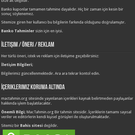
bize ait değildir.
Banko kuponlar tamamen tahmine dayalıdır. Hiç bir zaman için kesin bir
sonuç söylenemez.
Sitemize giren her kullanıcı bu bilgilerin farkında olduğunu doğrulamıştır.
Banko Tahminler
sizin için en iyisi.
İletişim / Öneri / Reklam
Her türlü öneri, istek ve reklam için iletişime geçebilirsiniz:
İletişim Bilgileri;
Bilgilerimiz güncellenmektedir. Ara ara tekrar kontol edin.
İçeriklerimiz Koruma Altında
mactahmin.org sitesinde yayınlanan içerikleri kaynak belirtmeden paylaşanlar
hakkında işlem başlatılacaktır.
Önemli Bilgi;
MacTahmin.org Bir tahmin sitesidir. İçeriklerin tamamı sayısal
veriler ve editörlerin kendi kişisel görüşleri ile oluşturulmaktadır.
Sitemiz bir
Bahis sitesi
değildir.