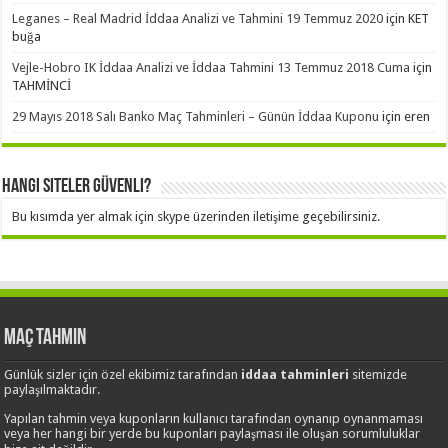
Leganes – Real Madrid İddaa Analizi ve Tahmini 19 Temmuz 2020
için
KET
buğa
Vejle-Hobro IK İddaa Analizi ve İddaa Tahmini 13 Temmuz 2018 Cuma
için
TAHMİNCİ
29 Mayıs 2018 Salı Banko Maç Tahminleri – Günün İddaa Kuponu
için
eren
Hangi Siteler Güvenli?
Bu kısımda yer almak için skype üzerinden iletişime geçebilirsiniz.
Maç Tahmin
Günlük sizler için özel ekibimiz tarafından
iddaa tahminleri
sitemizde
paylaşılmaktadır.
Yapılan tahmin veya kuponların kullanıcı tarafından oynanıp oynanmaması
veya her hangi bir yerde bu kuponları paylaşması ile oluşan sorumluluklar