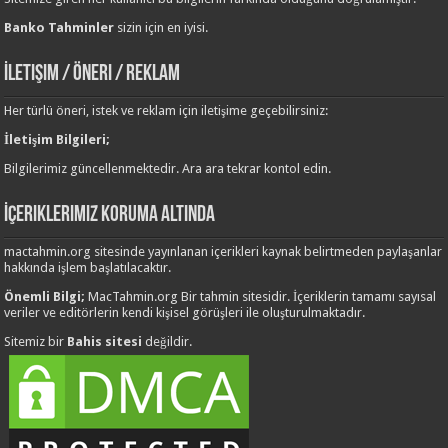
Banko Tahminler
sizin için en iyisi.
İletişim / Öneri / Reklam
Her türlü öneri, istek ve reklam için iletişime geçebilirsiniz:
İletişim Bilgileri;
Bilgilerimiz güncellenmektedir. Ara ara tekrar kontol edin.
İçeriklerimiz Koruma Altında
mactahmin.org sitesinde yayınlanan içerikleri kaynak belirtmeden paylaşanlar
hakkında işlem başlatılacaktır.
Önemli Bilgi;
MacTahmin.org Bir tahmin sitesidir. İçeriklerin tamamı sayısal
veriler ve editörlerin kendi kişisel görüşleri ile oluşturulmaktadır.
Sitemiz bir
Bahis sitesi
değildir.