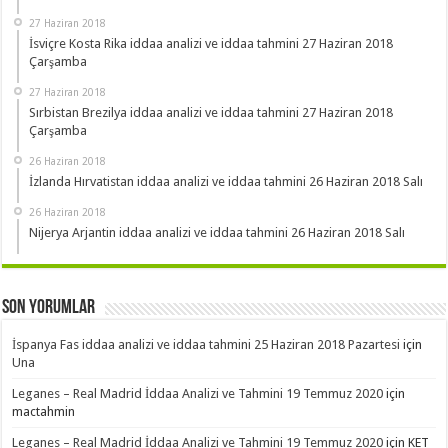
27 Haziran 2018
İsviçre Kosta Rika iddaa analizi ve iddaa tahmini 27 Haziran 2018
Çarşamba
27 Haziran 2018
Sırbistan Brezilya iddaa analizi ve iddaa tahmini 27 Haziran 2018
Çarşamba
26 Haziran 2018
İzlanda Hırvatistan iddaa analizi ve iddaa tahmini 26 Haziran 2018 Salı
26 Haziran 2018
Nijerya Arjantin iddaa analizi ve iddaa tahmini 26 Haziran 2018 Salı
Son Yorumlar
İspanya Fas iddaa analizi ve iddaa tahmini 25 Haziran 2018 Pazartesi
için
Una
Leganes – Real Madrid İddaa Analizi ve Tahmini 19 Temmuz 2020
için
mactahmin
Leganes – Real Madrid İddaa Analizi ve Tahmini 19 Temmuz 2020
için
KET