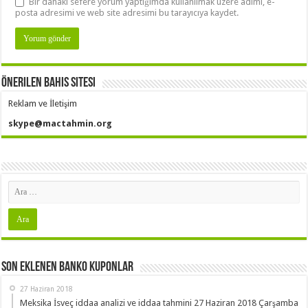
Bir dahaki sefere yorum yaptığımda kullanılmak üzere adımı, e-
posta adresimi ve web site adresimi bu tarayıcıya kaydet.
Önerilen Bahis Sitesi
Reklam ve İletişim
skype@mactahmin.org
Son Eklenen Banko Kuponlar
27 Haziran 2018
Meksika İsveç iddaa analizi ve iddaa tahmini 27 Haziran 2018 Çarşamba