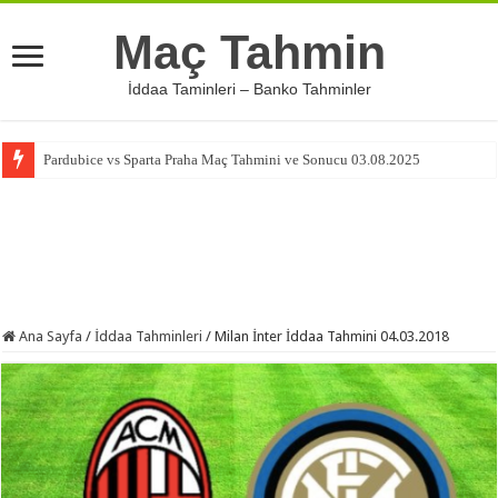
Maç Tahmin
İddaa Taminleri – Banko Tahminler
Pardubice vs Sparta Praha Maç Tahmini ve Sonucu 03.08.2025
Ana Sayfa
/
İddaa Tahminleri
/
Milan İnter İddaa Tahmini 04.03.2018