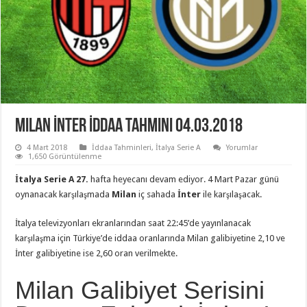
Milan İnter İddaa Tahmini 04.03.2018
4 Mart 2018
İddaa Tahminleri
,
İtalya Serie A
Yorumlar
1,650 Görüntülenme
İtalya Serie A 27.
hafta heyecanı devam ediyor. 4 Mart Pazar günü
oynanacak karşılaşmada
Milan
iç sahada
İnter
ile karşılaşacak.
İtalya televizyonları ekranlarından saat 22:45’de yayınlanacak
karşılaşma için Türkiye’de iddaa oranlarında Milan galibiyetine 2,10 ve
İnter galibiyetine ise 2,60 oran verilmekte.
Milan Galibiyet Serisini