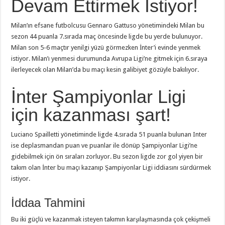
Devam Ettirmek İstiyor!
Milan’ın efsane futbolcusu Gennaro Gattuso yönetimindeki Milan bu
sezon 44 puanla 7.sırada maç öncesinde ligde bu yerde bulunuyor.
Milan son 5-6 maçtır yenilgi yüzü görmezken İnter’i evinde yenmek
istiyor. Milan’ı yenmesi durumunda Avrupa Ligi’ne gitmek için 6.sıraya
ilerleyecek olan Milan’da bu maçı kesin galibiyet gözüyle bakılıyor.
İnter Şampiyonlar Ligi
için kazanması şart!
Luciano Spailletti yönetiminde ligde 4.sırada 51 puanla bulunan Inter
ise deplasmandan puan ve puanlar ile dönüp Şampiyonlar Ligi’ne
gidebilmek için ön sıraları zorluyor. Bu sezon ligde zor gol yiyen bir
takım olan İnter bu maçı kazanıp Şampiyonlar Ligi iddiasını sürdürmek
istiyor.
İddaa Tahmini
Bu iki güçlü ve kazanmak isteyen takımın karşılaşmasında çok çekişmeli