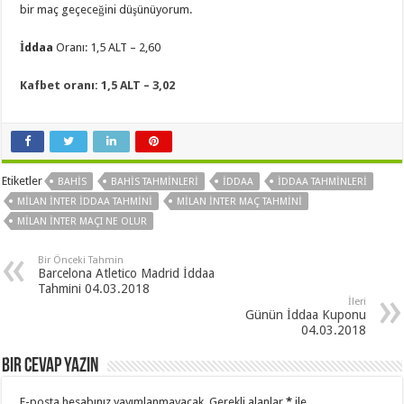
bir maç geçeceğini düşünüyorum.
İddaa
Oranı: 1,5 ALT – 2,60
Kafbet oranı: 1,5 ALT – 3,02
Etiketler
BAHIS
BAHIS TAHMINLERI
IDDAA
IDDAA TAHMINLERI
MILAN INTER IDDAA TAHMINI
MILAN INTER MAÇ TAHMINI
MILAN INTER MAÇI NE OLUR
Bir Önceki Tahmin
Barcelona Atletico Madrid İddaa
Tahmini 04.03.2018
İleri
Günün İddaa Kuponu
04.03.2018
Bir cevap yazın
E-posta hesabınız yayımlanmayacak.
Gerekli alanlar
*
ile