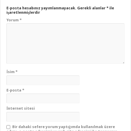
E-posta hesabınız yayımlanmayacak.
Gerekli alanlar
*
ile
işaretlenmişlerdir
Yorum
*
İsim
*
E-posta
*
İnternet sitesi
Bir dahaki sefere yorum yaptığımda kullanılmak üzere