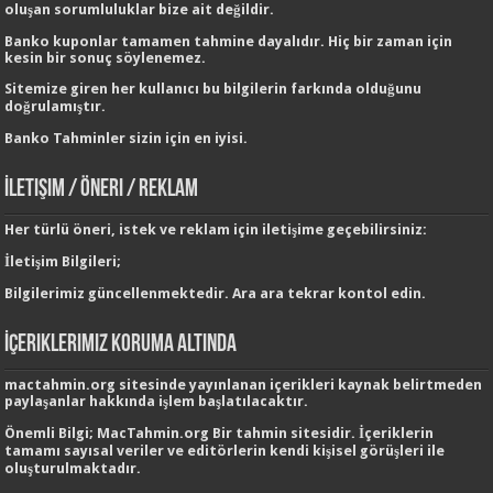
oluşan sorumluluklar bize ait değildir.
Banko kuponlar tamamen tahmine dayalıdır. Hiç bir zaman için
kesin bir sonuç söylenemez.
Sitemize giren her kullanıcı bu bilgilerin farkında olduğunu
doğrulamıştır.
Banko Tahminler
sizin için en iyisi.
İletişim / Öneri / Reklam
Her türlü öneri, istek ve reklam için iletişime geçebilirsiniz:
İletişim Bilgileri;
Bilgilerimiz güncellenmektedir. Ara ara tekrar kontol edin.
İçeriklerimiz Koruma Altında
mactahmin.org sitesinde yayınlanan içerikleri kaynak belirtmeden
paylaşanlar hakkında işlem başlatılacaktır.
Önemli Bilgi;
MacTahmin.org Bir tahmin sitesidir. İçeriklerin
tamamı sayısal veriler ve editörlerin kendi kişisel görüşleri ile
oluşturulmaktadır.