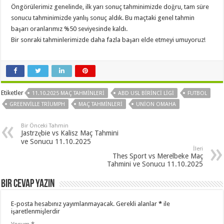
Öngörülerimiz genelinde, ilk yarı sonuç tahminimizde doğru, tam süre
sonucu tahminimizde yanlış sonuç aldık. Bu maçtaki genel tahmin
başarı oranlarımız %50 seviyesinde kaldı.
Bir sonraki tahminlerimizde daha fazla başarı elde etmeyi umuyoruz!
Etiketler
11.10.2025 MAÇ TAHMINLERI
ABD USL BIRINCI LIGI
FUTBOL
GREENVILLE TRIUMPH
MAÇ TAHMINLERI
UNION OMAHA
Bir Önceki Tahmin
Jastrzębie vs Kalisz Maç Tahmini
ve Sonucu 11.10.2025
İleri
Thes Sport vs Merelbeke Maç
Tahmini ve Sonucu 11.10.2025
Bir cevap yazın
E-posta hesabınız yayımlanmayacak.
Gerekli alanlar
*
ile
işaretlenmişlerdir