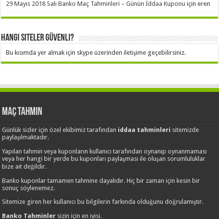
29 Mayıs 2018 Salı Banko Maç Tahminleri – Günün İddaa Kuponu
için
eren
Hangi Siteler Güvenli?
Bu kısımda yer almak için skype üzerinden iletişime geçebilirsiniz.
Maç Tahmin
Günlük sizler için özel ekibimiz tarafından
iddaa tahminleri
sitemizde
paylaşılmaktadır.
Yapılan tahmin veya kuponların kullanıcı tarafından oynanıp oynanmaması
veya her hangi bir yerde bu kuponları paylaşması ile oluşan sorumluluklar
bize ait değildir.
Banko kuponlar tamamen tahmine dayalıdır. Hiç bir zaman için kesin bir
sonuç söylenemez.
Sitemize giren her kullanıcı bu bilgilerin farkında olduğunu doğrulamıştır.
Banko Tahminler
sizin için en iyisi.