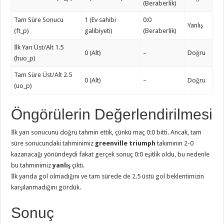
(Beraberlik)
Tam Süre Sonucu
1 (Ev sahibi
0:0
Yanlış
(ft_p)
galibiyeti)
(Beraberlik)
İlk Yarı Üst/Alt 1.5
0 (Alt)
–
Doğru
(huo_p)
Tam Süre Üst/Alt 2.5
0 (Alt)
–
Doğru
(uo_p)
Öngörülerin Değerlendirilmesi
İlk yarı sonucunu doğru tahmin ettik, çünkü maç 0:0 bitti. Ancak, tam
süre sonucundaki tahminimiz
greenville triumph
takımının 2-0
kazanacağı yönündeydi fakat gerçek sonuç 0:0 eşitlik oldu, bu nedenle
bu tahminimiz
yanlış
çıktı.
İlk yarıda gol olmadığını ve tam sürede de 2.5 üstü gol beklentimizin
karşılanmadığını gördük.
Sonuç