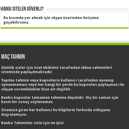
Hangi Siteler Güvenli?
Bu kısımda yer almak için skype üzerinden iletişime
geçebilirsiniz.
Maç Tahmin
Günlük sizler için özel ekibimiz tarafından
iddaa tahminleri
sitemizde paylaşılmaktadır.
Yapılan tahmin veya kuponların kullanıcı tarafından oynanıp
oynanmaması veya her hangi bir yerde bu kuponları paylaşması ile
oluşan sorumluluklar bize ait değildir.
Banko kuponlar tamamen tahmine dayalıdır. Hiç bir zaman için
kesin bir sonuç söylenemez.
Sitemize giren her kullanıcı bu bilgilerin farkında olduğunu
doğrulamıştır.
Banko Tahminler
sizin için en iyisi.