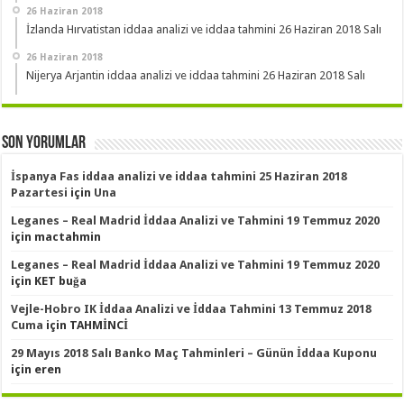
26 Haziran 2018
İzlanda Hırvatistan iddaa analizi ve iddaa tahmini 26 Haziran 2018 Salı
26 Haziran 2018
Nijerya Arjantin iddaa analizi ve iddaa tahmini 26 Haziran 2018 Salı
Son Yorumlar
İspanya Fas iddaa analizi ve iddaa tahmini 25 Haziran 2018
Pazartesi
için
Una
Leganes – Real Madrid İddaa Analizi ve Tahmini 19 Temmuz 2020
için
mactahmin
Leganes – Real Madrid İddaa Analizi ve Tahmini 19 Temmuz 2020
için
KET buğa
Vejle-Hobro IK İddaa Analizi ve İddaa Tahmini 13 Temmuz 2018
Cuma
için
TAHMİNCİ
29 Mayıs 2018 Salı Banko Maç Tahminleri – Günün İddaa Kuponu
için
eren