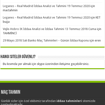
Leganes – Real Madrid İddaa Analizi ve Tahmini 19 Temmuz 2020
için
mactahmin
Leganes – Real Madrid İddaa Analizi ve Tahmini 19 Temmuz 2020
için
KET
buğa
Vejle-Hobro IK İddaa Analizi ve İddaa Tahmini 13 Temmuz 2018 Cuma
için
TAHMİNCİ
29 Mayıs 2018 Salı Banko Maç Tahminleri – Günün İddaa Kuponu
için
eren
Hangi Siteler Güvenli?
Bu kısımda yer almak için skype üzerinden iletişime geçebilirsiniz.
Maç Tahmin
Günlük sizler için özel ekibimiz tarafından
iddaa tahminleri
sitemizde
paylaşılmaktadır.