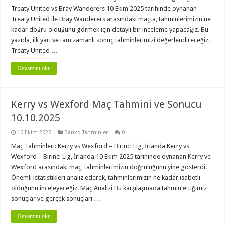
Treaty United vs Bray Wanderers 10 Ekim 2025 tarihinde oynanan
Treaty United ile Bray Wanderers arasındaki maçta, tahminlerimizin ne
kadar doğru olduğunu görmek için detaylı bir inceleme yapacağız. Bu
yazıda, ilk yarı ve tam zamanlı sonuç tahminlerimizi değerlendireceğiz.
Treaty United …
Devamını oku
Kerry vs Wexford Maç Tahmini ve Sonucu
10.10.2025
10 Ekim 2025
Banko Tahminler
0
Maç Tahminleri: Kerry vs Wexford – Birinci Lig, İrlanda Kerry vs
Wexford – Birinci Lig, İrlanda 10 Ekim 2025 tarihinde oynanan Kerry ve
Wexford arasındaki maç, tahminlerimizin doğruluğunu yine gösterdi.
Önemli istatistikleri analiz ederek, tahminlerimizin ne kadar isabetli
olduğunu inceleyeceğiz. Maç Analizi Bu karşılaşmada tahmin ettiğimiz
sonuçlar ve gerçek sonuçları …
Devamını oku