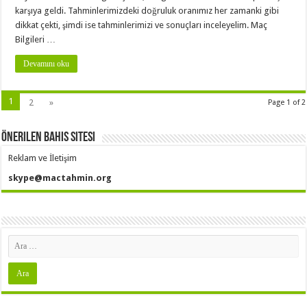
karşıya geldi. Tahminlerimizdeki doğruluk oranımız her zamanki gibi
dikkat çekti, şimdi ise tahminlerimizi ve sonuçları inceleyelim. Maç
Bilgileri …
Devamını oku
1
2
»
Page 1 of 2
Önerilen Bahis Sitesi
Reklam ve İletişim
skype@mactahmin.org