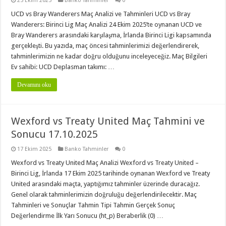
25 Ekim 2025
Banko Tahminler
0
UCD vs Bray Wanderers Maç Analizi ve Tahminleri UCD vs Bray
Wanderers: Birinci Lig Maç Analizi 24 Ekim 2025’te oynanan UCD ve
Bray Wanderers arasındaki karşılaşma, İrlanda Birinci Ligi kapsamında
gerçekleşti. Bu yazıda, maç öncesi tahminlerimizi değerlendirerek,
tahminlerimizin ne kadar doğru olduğunu inceleyeceğiz. Maç Bilgileri
Ev sahibi: UCD Deplasman takımı: …
Devamını oku
Wexford vs Treaty United Maç Tahmini ve
Sonucu 17.10.2025
17 Ekim 2025
Banko Tahminler
0
Wexford vs Treaty United Maç Analizi Wexford vs Treaty United –
Birinci Lig, İrlanda 17 Ekim 2025 tarihinde oynanan Wexford ve Treaty
United arasındaki maçta, yaptığımız tahminler üzerinde duracağız.
Genel olarak tahminlerimizin doğruluğu değerlendirilecektir. Maç
Tahminleri ve Sonuçlar Tahmin Tipi Tahmin Gerçek Sonuç
Değerlendirme İlk Yarı Sonucu (ht_p) Beraberlik (0) …