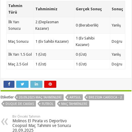
Tahmin
Tahminimiz
Gerçek Sonuç
Sonuç
Türü
İlk Yarı
2 (Deplasman
0 (Beraberlik)
Yanlış
Sonucu
Kazanır)
1 (Ev Sahibi
Maç Sonucu
1 (Ev Sahibi Kazanır)
Doğru
Kazanır)
İlk Yarı 1.5 Gol
1 (Üst)
0 (Üst)
Yanlış
Maç 2.5 Gol
1 (Üst)
1 (Üst)
Doğru
Etiketler
20.09.2025 MAÇ TAHMINLERI
ARTSUL
BREZILYA CARIOCA - 2
DUQUE DE CAXIAS
FUTBOL
MAÇ TAHMINLERI
Bir Önceki Tahmin
Molinos El Pirata vs Deportivo
Coopsol Maç Tahmini ve Sonucu
20.09.2025