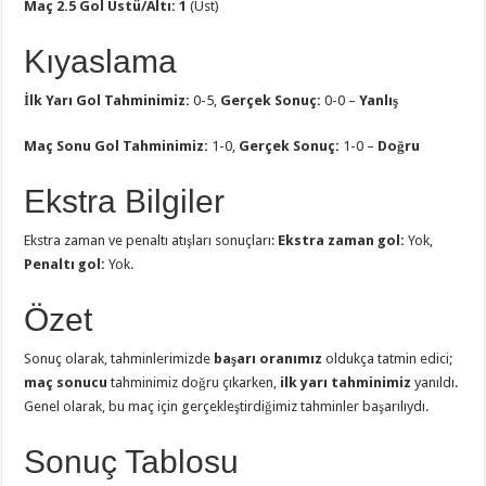
Maç 2.5 Gol Üstü/Altı:
1
(Üst)
Kıyaslama
İlk Yarı Gol Tahminimiz:
0-5,
Gerçek Sonuç:
0-0 –
Yanlış
Maç Sonu Gol Tahminimiz:
1-0,
Gerçek Sonuç:
1-0 –
Doğru
Ekstra Bilgiler
Ekstra zaman ve penaltı atışları sonuçları:
Ekstra zaman gol:
Yok,
Penaltı gol:
Yok.
Özet
Sonuç olarak, tahminlerimizde
başarı oranımız
oldukça tatmin edici;
maç sonucu
tahminimiz doğru çıkarken,
ilk yarı tahminimiz
yanıldı.
Genel olarak, bu maç için gerçekleştirdiğimiz tahminler başarılıydı.
Sonuç Tablosu