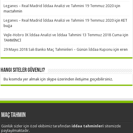
Leganes – Real Madrid İddaa Analizi ve Tahmini 19 Temmuz 2020
için
mactahmin
Leganes – Real Madrid İddaa Analizi ve Tahmini 19 Temmuz 2020
için
KET
buğa
Vejle-Hobro IK İddaa Analizi ve İddaa Tahmini 13 Temmuz 2018 Cuma
için
TAHMİNCİ
29 Mayıs 2018 Salı Banko Maç Tahminleri – Günün İddaa Kuponu
için
eren
Hangi Siteler Güvenli?
Bu kısımda yer almak için skype üzerinden iletişime geçebilirsiniz.
Maç Tahmin
Günlük sizler için özel ekibimiz tarafından
iddaa tahminleri
sitemizde
paylaşılmaktadır.