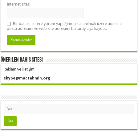
İnternet sitesi
Bir dahaki sefere yorum yaptığımda kullanılmak üzere adımı, e-
posta adresimi ve web site adresimi bu tarayıcıya kaydet.
Önerilen Bahis Sitesi
Reklam ve İletişim
skype@mactahmin.org