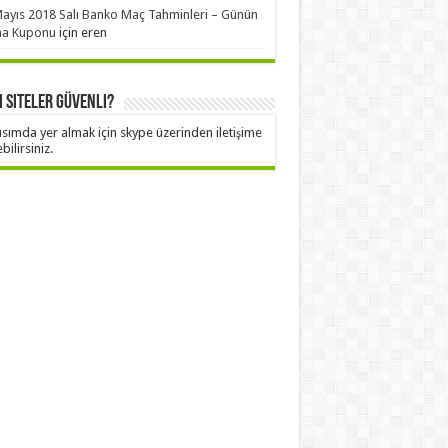
ayıs 2018 Salı Banko Maç Tahminleri – Günün
aa Kuponu
için
eren
 Siteler Güvenli?
ısımda yer almak için skype üzerinden iletişime
bilirsiniz.