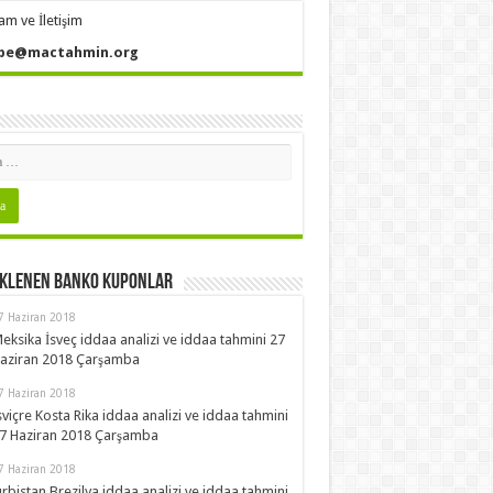
am ve İletişim
pe@mactahmin.org
Eklenen Banko Kuponlar
7 Haziran 2018
eksika İsveç iddaa analizi ve iddaa tahmini 27
aziran 2018 Çarşamba
7 Haziran 2018
sviçre Kosta Rika iddaa analizi ve iddaa tahmini
7 Haziran 2018 Çarşamba
7 Haziran 2018
ırbistan Brezilya iddaa analizi ve iddaa tahmini