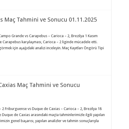
s Maç Tahmini ve Sonucu 01.11.2025
ampo Grande vs Carapebus – Carioca – 2, Brezilya 1 Kasım
Carapebus karşılaşması, Carioca – 2 liginde mücadele etti.
rmek için aşağıdaki analizi inceleyin. Maç Kayıtları Öngörü Tipi
Caxias Maç Tahmini ve Sonucu
 2 Friburguense vs Duque de Caxias – Carioca – 2, Brezilya 18
Duque de Caxias arasındaki maçta tahminlerimizle ilgili yapılan
imizin genel başarısı, yapılan analizler ve tahmin sonuçlarıyla