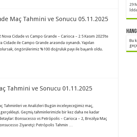
29 M
İdd
de Maç Tahmini ve Sonucu 05.11.2025
Hangi
 Nova Cidade vs Campo Grande – Carioca – 2 5 Kasım 2025’te
Bu k
va Cidade ile Campo Grande arasında oynandı. Yapılan
geçe
olursak, öngörülerimiz %100 doğruluk payı ile başarılı oldu.
aç Tahmini ve Sonucu 01.11.2025
aç Tahminleri ve Analizleri Bugün inceleyeceğimiz maç,
gerçekleşti. Geçmiş tahminlerimizle bir kez daha ne kadar
detaylar: Bonsucesso vs Petrópolis – Carioca – 2, Brezilya Maç
: Bonsucesso Ziyaretçi: Petrópolis Tahmin …