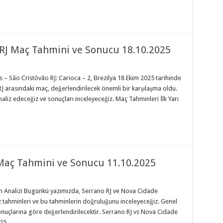
o RJ Maç Tahmini ve Sonucu 18.10.2025
s – São Cristóvão RJ: Carioca – 2, Brezilya 18 Ekim 2025 tarihinde
 RJ arasındaki maç, değerlendirilecek önemli bir karşılaşma oldu.
liz edeceğiz ve sonuçları inceleyeceğiz. Maç Tahminleri İlk Yarı
Maç Tahmini ve Sonucu 11.10.2025
n Analizi Bugünkü yazımızda, Serrano RJ ve Nova Cidade
ız tahminleri ve bu tahminlerin doğruluğunu inceleyeceğiz. Genel
nuçlarına göre değerlendirilecektir. Serrano RJ vs Nova Cidade
025, …