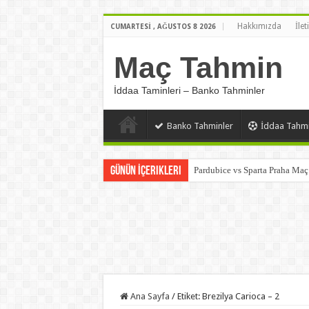
Hakkımızda
İlet
CUMARTESI , AĞUSTOS 8 2026
Maç Tahmin
İddaa Taminleri – Banko Tahminler
Banko Tahminler
İddaa Tahmi
Günün İçerikleri
Pardubice vs Sparta Praha Ma
Ana Sayfa
/
Etiket:
Brezilya Carioca – 2