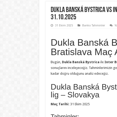
Dukla Banská Bystrica vs I
31.10.2025
31 Ekim 2025
Banko Tahminler
Y
Dukla Banská By
Bratislava Maç 
Bugün,
Dukla Banská Bystrica
ile
Inter B
sonuçlarını inceleyeceğiz. Tahminlerimizin ge
kadar doğru olduğunu analiz edeceğiz.
Dukla Banská Bystri
lig – Slovakya
Maç Tarihi:
31 Ekim 2025
Tahminler: