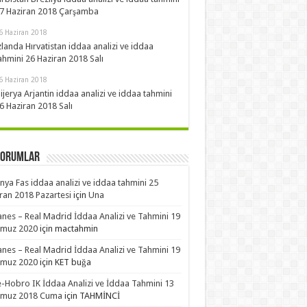
7 Haziran 2018 Çarşamba
6 Haziran 2018
zlanda Hırvatistan iddaa analizi ve iddaa
ahmini 26 Haziran 2018 Salı
6 Haziran 2018
ijerya Arjantin iddaa analizi ve iddaa tahmini
6 Haziran 2018 Salı
Yorumlar
nya Fas iddaa analizi ve iddaa tahmini 25
ran 2018 Pazartesi
için
Una
nes – Real Madrid İddaa Analizi ve Tahmini 19
muz 2020
için
mactahmin
nes – Real Madrid İddaa Analizi ve Tahmini 19
muz 2020
için
KET buğa
e-Hobro IK İddaa Analizi ve İddaa Tahmini 13
muz 2018 Cuma
için
TAHMİNCİ