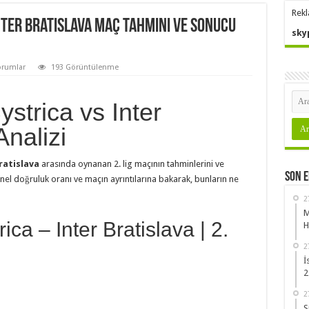
Rekl
nter Bratislava Maç Tahmini ve Sonucu
sky
orumlar
193 Görüntülenme
strica vs Inter
Analizi
ratislava
arasında oynanan 2. lig maçının tahminlerini ve
Son 
nel doğruluk oranı ve maçın ayrıntılarına bakarak, bunların ne
2
M
ca – Inter Bratislava | 2.
H
2
İ
2
2
S