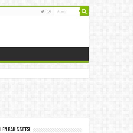
len Bahis Sitesi