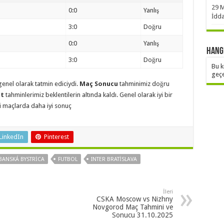
29 M
0:0
Yanlış
İdd
3:0
Doğru
0:0
Yanlış
Hangi
3:0
Doğru
Bu k
geçe
enel olarak tatmin ediciydi.
Maç Sonucu
tahminimiz doğru
lt
tahminlerimiz beklentilerin altında kaldı. Genel olarak iyi bir
i maçlarda daha iyi sonuç
LinkedIn
Pinterest
BANSKÁ BYSTRICA
FUTBOL
INTER BRATISLAVA
İleri
CSKA Moscow vs Nizhny
Novgorod Maç Tahmini ve
Sonucu 31.10.2025