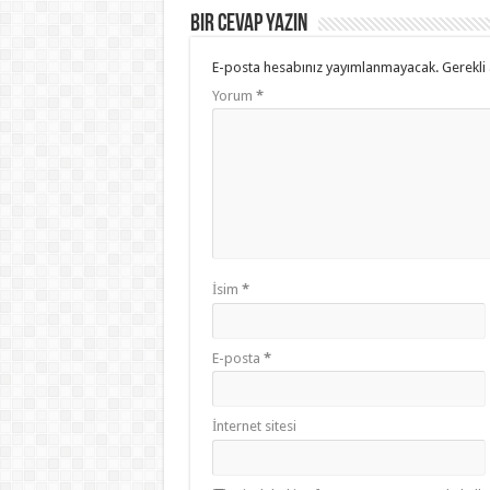
Bir cevap yazın
E-posta hesabınız yayımlanmayacak.
Gerekli
Yorum
*
İsim
*
E-posta
*
İnternet sitesi