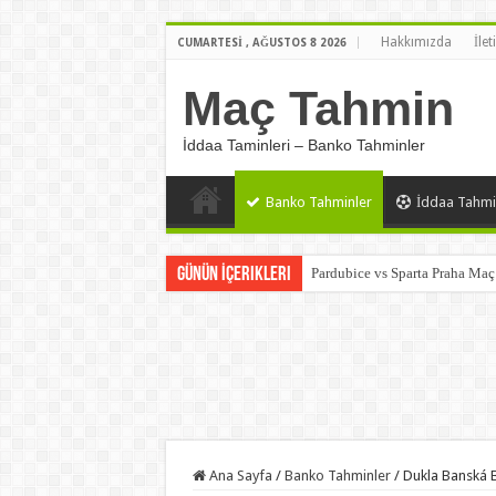
Hakkımızda
İlet
CUMARTESI , AĞUSTOS 8 2026
Maç Tahmin
İddaa Taminleri – Banko Tahminler
Banko Tahminler
İddaa Tahmi
Günün İçerikleri
Pardubice vs Sparta Praha Ma
Ana Sayfa
/
Banko Tahminler
/
Dukla Banská B