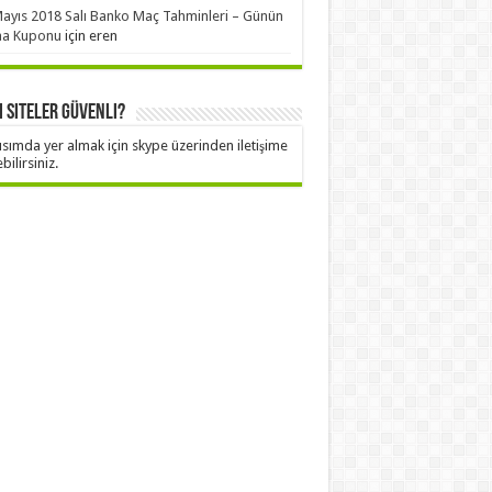
ayıs 2018 Salı Banko Maç Tahminleri – Günün
aa Kuponu
için
eren
 Siteler Güvenli?
ısımda yer almak için skype üzerinden iletişime
bilirsiniz.