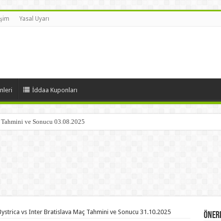
işim
Yasal Uyarı
nleri
İddaa Kuponları
ç Tahmini ve Sonucu 03.08.2025
ystrica vs Inter Bratislava Maç Tahmini ve Sonucu 31.10.2025
Öneri