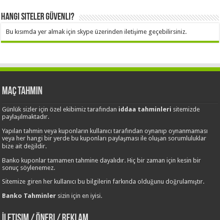
Hangi Siteler Güvenli?
Bu kısımda yer almak için skype üzerinden iletişime geçebilirsiniz.
Maç Tahmin
Günlük sizler için özel ekibimiz tarafından
iddaa tahminleri
sitemizde
paylaşılmaktadır.
Yapılan tahmin veya kuponların kullanıcı tarafından oynanıp oynanmaması
veya her hangi bir yerde bu kuponları paylaşması ile oluşan sorumluluklar
bize ait değildir.
Banko kuponlar tamamen tahmine dayalıdır. Hiç bir zaman için kesin bir
sonuç söylenemez.
Sitemize giren her kullanıcı bu bilgilerin farkında olduğunu doğrulamıştır.
Banko Tahminler
sizin için en iyisi.
İletişim / Öneri / Reklam