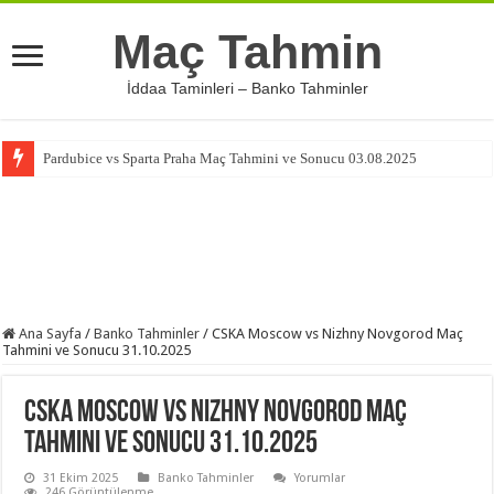
Maç Tahmin
İddaa Taminleri – Banko Tahminler
Pardubice vs Sparta Praha Maç Tahmini ve Sonucu 03.08.2025
Ana Sayfa
/
Banko Tahminler
/
CSKA Moscow vs Nizhny Novgorod Maç
Tahmini ve Sonucu 31.10.2025
CSKA Moscow vs Nizhny Novgorod Maç
Tahmini ve Sonucu 31.10.2025
31 Ekim 2025
Banko Tahminler
Yorumlar
246 Görüntülenme