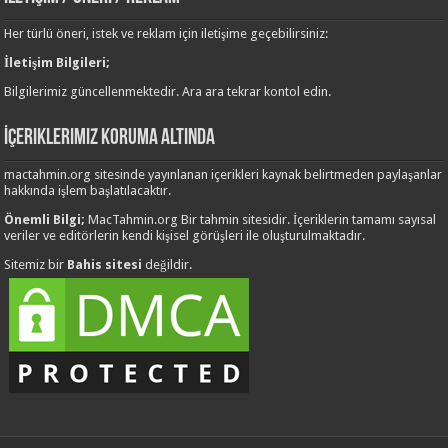
Her türlü öneri, istek ve reklam için iletişime geçebilirsiniz:
İletişim Bilgileri;
Bilgilerimiz güncellenmektedir. Ara ara tekrar kontol edin.
İçeriklerimiz Koruma Altında
mactahmin.org sitesinde yayınlanan içerikleri kaynak belirtmeden paylaşanlar
hakkında işlem başlatılacaktır.
Önemli Bilgi;
MacTahmin.org Bir tahmin sitesidir. İçeriklerin tamamı sayısal
veriler ve editörlerin kendi kişisel görüşleri ile oluşturulmaktadır.
Sitemiz bir
Bahis sitesi
değildir.