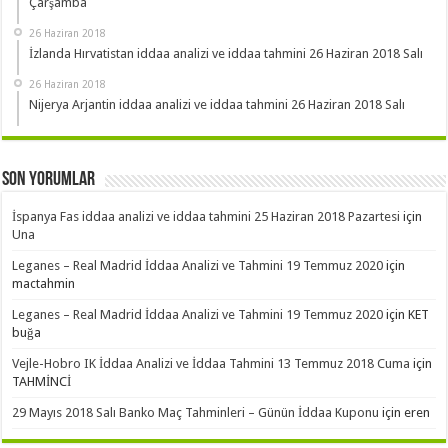
Çarşamba
26 Haziran 2018
İzlanda Hırvatistan iddaa analizi ve iddaa tahmini 26 Haziran 2018 Salı
26 Haziran 2018
Nijerya Arjantin iddaa analizi ve iddaa tahmini 26 Haziran 2018 Salı
Son Yorumlar
İspanya Fas iddaa analizi ve iddaa tahmini 25 Haziran 2018 Pazartesi
için
Una
Leganes – Real Madrid İddaa Analizi ve Tahmini 19 Temmuz 2020
için
mactahmin
Leganes – Real Madrid İddaa Analizi ve Tahmini 19 Temmuz 2020
için
KET
buğa
Vejle-Hobro IK İddaa Analizi ve İddaa Tahmini 13 Temmuz 2018 Cuma
için
TAHMİNCİ
29 Mayıs 2018 Salı Banko Maç Tahminleri – Günün İddaa Kuponu
için
eren