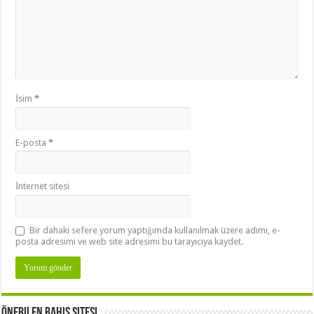
İsim
*
E-posta
*
İnternet sitesi
Bir dahaki sefere yorum yaptığımda kullanılmak üzere adımı, e-
posta adresimi ve web site adresimi bu tarayıcıya kaydet.
Önerilen Bahis Sitesi