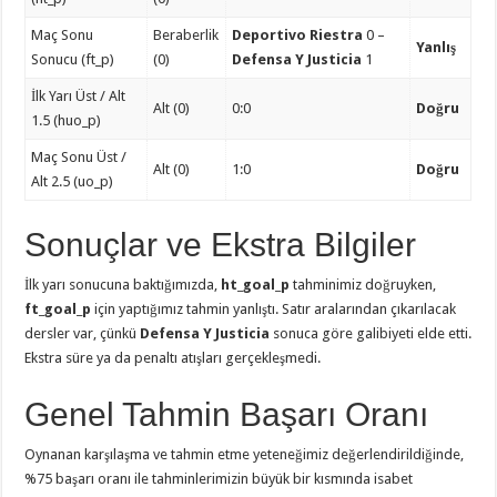
Maç Sonu
Beraberlik
Deportivo Riestra
0 –
Yanlış
Sonucu (ft_p)
(0)
Defensa Y Justicia
1
İlk Yarı Üst / Alt
Alt (0)
0:0
Doğru
1.5 (huo_p)
Maç Sonu Üst /
Alt (0)
1:0
Doğru
Alt 2.5 (uo_p)
Sonuçlar ve Ekstra Bilgiler
İlk yarı sonucuna baktığımızda,
ht_goal_p
tahminimiz doğruyken,
ft_goal_p
için yaptığımız tahmin yanlıştı. Satır aralarından çıkarılacak
dersler var, çünkü
Defensa Y Justicia
sonuca göre galibiyeti elde etti.
Ekstra süre ya da penaltı atışları gerçekleşmedi.
Genel Tahmin Başarı Oranı
Oynanan karşılaşma ve tahmin etme yeteneğimiz değerlendirildiğinde,
%75 başarı oranı ile tahminlerimizin büyük bir kısmında isabet