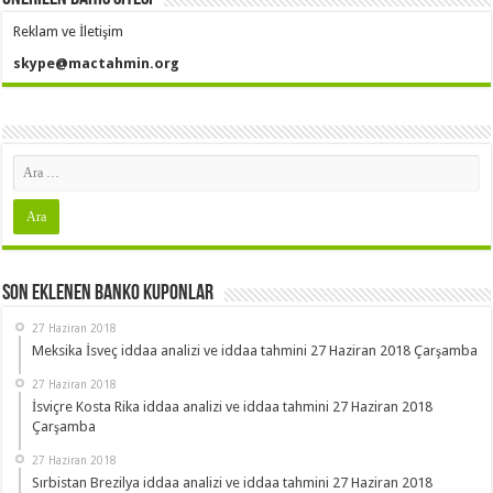
Reklam ve İletişim
skype@mactahmin.org
Son Eklenen Banko Kuponlar
27 Haziran 2018
Meksika İsveç iddaa analizi ve iddaa tahmini 27 Haziran 2018 Çarşamba
27 Haziran 2018
İsviçre Kosta Rika iddaa analizi ve iddaa tahmini 27 Haziran 2018
Çarşamba
27 Haziran 2018
Sırbistan Brezilya iddaa analizi ve iddaa tahmini 27 Haziran 2018