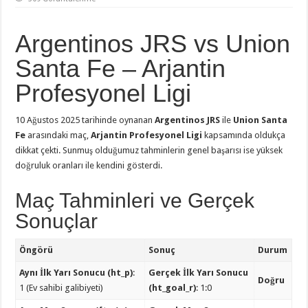
Argentinos JRS vs Union
Santa Fe – Arjantin
Profesyonel Ligi
10 Ağustos 2025 tarihinde oynanan
Argentinos JRS
ile
Union Santa
Fe
arasındaki maç,
Arjantin Profesyonel Ligi
kapsamında oldukça
dikkat çekti. Sunmuş olduğumuz tahminlerin genel başarısı ise yüksek
doğruluk oranları ile kendini gösterdi.
Maç Tahminleri ve Gerçek
Sonuçlar
Öngörü
Sonuç
Durum
Aynı İlk Yarı Sonucu (ht_p)
:
Gerçek İlk Yarı Sonucu
Doğru
1 (Ev sahibi galibiyeti)
(ht_goal_r)
: 1:0