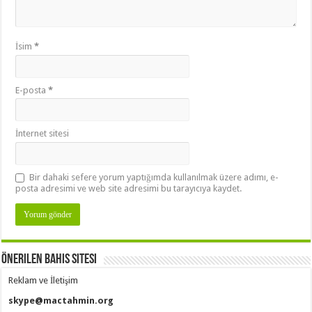
İsim
*
E-posta
*
İnternet sitesi
Bir dahaki sefere yorum yaptığımda kullanılmak üzere adımı, e-
posta adresimi ve web site adresimi bu tarayıcıya kaydet.
Önerilen Bahis Sitesi
Reklam ve İletişim
skype@mactahmin.org