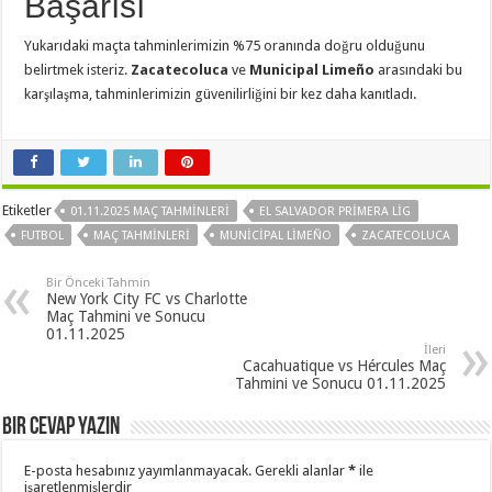
Başarısı
Yukarıdaki maçta tahminlerimizin %75 oranında doğru olduğunu
belirtmek isteriz.
Zacatecoluca
ve
Municipal Limeño
arasındaki bu
karşılaşma, tahminlerimizin güvenilirliğini bir kez daha kanıtladı.
Etiketler
01.11.2025 MAÇ TAHMINLERI
EL SALVADOR PRIMERA LIG
FUTBOL
MAÇ TAHMINLERI
MUNICIPAL LIMEÑO
ZACATECOLUCA
Bir Önceki Tahmin
New York City FC vs Charlotte
Maç Tahmini ve Sonucu
01.11.2025
İleri
Cacahuatique vs Hércules Maç
Tahmini ve Sonucu 01.11.2025
Bir cevap yazın
E-posta hesabınız yayımlanmayacak.
Gerekli alanlar
*
ile
işaretlenmişlerdir