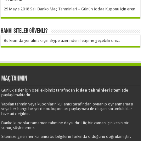
29 Mayıs 2018 Salı Banko Maç Tahminleri – Günün İddaa Kuponu
için
eren
Hangi Siteler Güvenli?
Bu kısımda yer almak için skype üzerinden iletişime geçebilirsiniz.
Maç Tahmin
Günlük sizler için özel ekibimiz tarafından
iddaa tahminleri
sitemizde
paylaşılmaktadır.
Yapılan tahmin veya kuponların kullanıcı tarafından oynanıp oynanmaması
veya her hangi bir yerde bu kuponları paylaşması ile oluşan sorumluluklar
bize ait değildir.
Banko kuponlar tamamen tahmine dayalıdır. Hiç bir zaman için kesin bir
sonuç söylenemez.
Sitemize giren her kullanıcı bu bilgilerin farkında olduğunu doğrulamıştır.