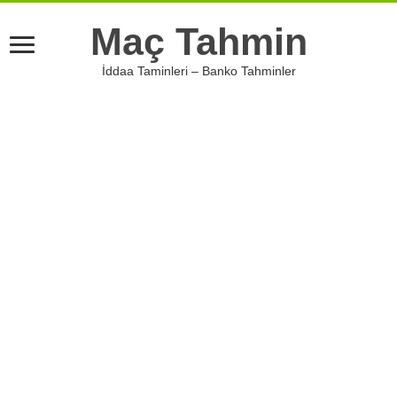
Maç Tahmin
İddaa Taminleri – Banko Tahminler