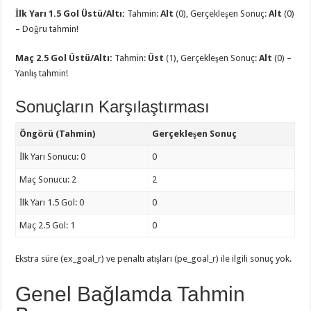
İlk Yarı 1.5 Gol Üstü/Altı:
Tahmin:
Alt
(0), Gerçekleşen Sonuç:
Alt
(0)
– Doğru tahmin!
Maç 2.5 Gol Üstü/Altı:
Tahmin:
Üst
(1), Gerçekleşen Sonuç:
Alt
(0) –
Yanlış tahmin!
Sonuçların Karşılaştırması
Öngörü (Tahmin)
Gerçekleşen Sonuç
İlk Yarı Sonucu: 0
0
Maç Sonucu: 2
2
İlk Yarı 1.5 Gol: 0
0
Maç 2.5 Gol: 1
0
Ekstra süre (ex_goal_r) ve penaltı atışları (pe_goal_r) ile ilgili sonuç yok.
Genel Bağlamda Tahmin