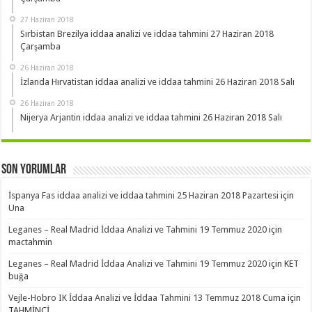
27 Haziran 2018
Sırbistan Brezilya iddaa analizi ve iddaa tahmini 27 Haziran 2018
Çarşamba
26 Haziran 2018
İzlanda Hırvatistan iddaa analizi ve iddaa tahmini 26 Haziran 2018 Salı
26 Haziran 2018
Nijerya Arjantin iddaa analizi ve iddaa tahmini 26 Haziran 2018 Salı
Son Yorumlar
İspanya Fas iddaa analizi ve iddaa tahmini 25 Haziran 2018 Pazartesi
için
Una
Leganes – Real Madrid İddaa Analizi ve Tahmini 19 Temmuz 2020
için
mactahmin
Leganes – Real Madrid İddaa Analizi ve Tahmini 19 Temmuz 2020
için
KET
buğa
Vejle-Hobro IK İddaa Analizi ve İddaa Tahmini 13 Temmuz 2018 Cuma
için
TAHMİNCİ