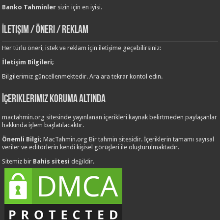
Banko Tahminler
sizin için en iyisi.
İletişim / Öneri / Reklam
Her türlü öneri, istek ve reklam için iletişime geçebilirsiniz:
İletişim Bilgileri;
Bilgilerimiz güncellenmektedir. Ara ara tekrar kontol edin.
İçeriklerimiz Koruma Altında
mactahmin.org sitesinde yayınlanan içerikleri kaynak belirtmeden paylaşanlar
hakkında işlem başlatılacaktır.
Önemli Bilgi;
MacTahmin.org Bir tahmin sitesidir. İçeriklerin tamamı sayısal
veriler ve editörlerin kendi kişisel görüşleri ile oluşturulmaktadır.
Sitemiz bir
Bahis sitesi
değildir.