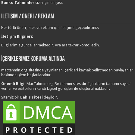
Banko Tahminler
sizin için en iyisi.
İletişim / Öneri / Reklam
Her türlü öneri, istek ve reklam için iletişime geçebilirsiniz:
İletişim Bilgileri;
Bilgilerimiz güncellenmektedir. Ara ara tekrar kontol edin.
İçeriklerimiz Koruma Altında
mactahmin.org sitesinde yayınlanan içerikleri kaynak belirtmeden paylaşanlar
hakkında işlem başlatılacaktır.
Önemli Bilgi;
MacTahmin.org Bir tahmin sitesidir. İçeriklerin tamamı sayısal
veriler ve editörlerin kendi kişisel görüşleri ile oluşturulmaktadır.
Sitemiz bir
Bahis sitesi
değildir.