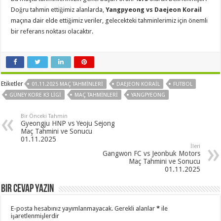
Doğru tahmin ettiğimiz alanlarda,
Yangpyeong vs Daejeon Korail
maçına dair elde ettiğimiz veriler, gelecekteki tahminlerimiz için önemli
bir referans noktası olacaktır.
Etiketler
01.11.2025 MAÇ TAHMINLERI
DAEJEON KORAIL
FUTBOL
GÜNEY KORE K3 LIGI
MAÇ TAHMINLERI
YANGPYEONG
Bir Önceki Tahmin
Gyeongju HNP vs Yeoju Sejong
Maç Tahmini ve Sonucu
01.11.2025
İleri
Gangwon FC vs Jeonbuk Motors
Maç Tahmini ve Sonucu
01.11.2025
Bir cevap yazın
E-posta hesabınız yayımlanmayacak.
Gerekli alanlar
*
ile
işaretlenmişlerdir