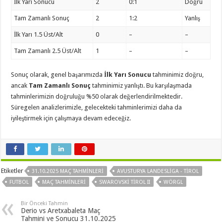
İlk Yarı Sonucu
2
0:1
Doğru
Tam Zamanlı Sonuç
2
1:2
Yanlış
İlk Yarı 1.5 Üst/Alt
0
–
–
Tam Zamanlı 2.5 Üst/Alt
1
–
–
Sonuç olarak, genel başarımızda
İlk Yarı Sonucu
tahminimiz doğru,
ancak
Tam Zamanlı Sonuç
tahminimiz yanlıştı. Bu karşılaşmada
tahminlerimizin doğruluğu %50 olarak değerlendirilmektedir.
Süregelen analizlerimizle, gelecekteki tahminlerimizi daha da
iyileştirmek için çalışmaya devam edeceğiz.
Etiketler
31.10.2025 MAÇ TAHMINLERI
AVUSTURYA LANDESLIGA - TIROL
FUTBOL
MAÇ TAHMINLERI
SWAROVSKI TIROL II
WÖRGL
Bir Önceki Tahmin
Derio vs Aretxabaleta Maç
Tahmini ve Sonucu 31.10.2025