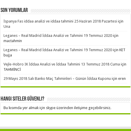
Son Yorumlar
İspanya Fas iddaa analizi ve iddaa tahmini 25 Haziran 2018 Pazartesi
için
Una
Leganes – Real Madrid İddaa Analizi ve Tahmini 19 Temmuz 2020
için
mactahmin
Leganes – Real Madrid İddaa Analizi ve Tahmini 19 Temmuz 2020
için
KET
buğa
Vejle-Hobro IK İddaa Analizi ve İddaa Tahmini 13 Temmuz 2018 Cuma
için
TAHMİNCİ
29 Mayıs 2018 Salı Banko Maç Tahminleri – Günün İddaa Kuponu
için
eren
Hangi Siteler Güvenli?
Bu kısımda yer almak için skype üzerinden iletişime geçebilirsiniz.