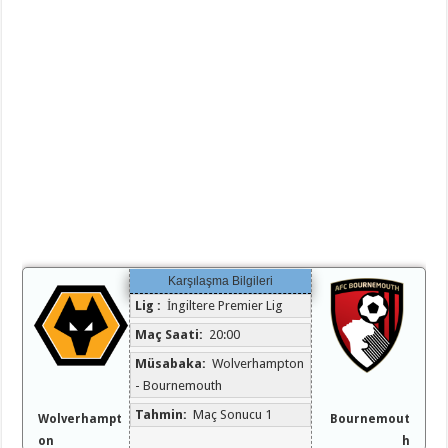
Karşılaşma Bilgileri
Lig :
İngiltere Premier Lig
Maç Saati:
20:00
Müsabaka:
Wolverhampton
- Bournemouth
Tahmin:
Maç Sonucu 1
Wolverhampt
Bournemout
on
h