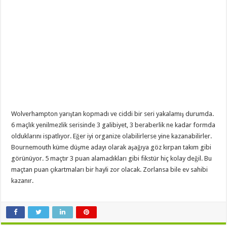
Wolverhampton yarıştan kopmadı ve ciddi bir seri yakalamış durumda.
6 maçlık yenilmezlik serisinde 3 galibiyet, 3 beraberlik ne kadar formda
olduklarını ispatlıyor. Eğer iyi organize olabilirlerse yine kazanabilirler.
Bournemouth küme düşme adayı olarak aşağıya göz kırpan takım gibi
görünüyor. 5 maçtır 3 puan alamadıkları gibi fikstür hiç kolay değil. Bu
maçtan puan çıkartmaları bir hayli zor olacak. Zorlansa bile ev sahibi
kazanır.