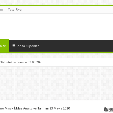
şim
Yasal Uyarı
nleri
İddaa Kuponları
ç Tahmini ve Sonucu 03.08.2025
mo Minsk İddaa Analizi ve Tahmini 23 Mayıs 2020
Öneri