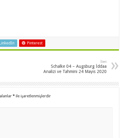
LinkedIn
Pinterest
İleri
Schalke 04 – Augsburg İddaa
Analizi ve Tahmini 24 Mayıs 2020
 alanlar
*
ile işaretlenmişlerdir