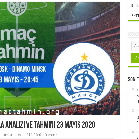
Rekl
sky
Son 
2
M
H
2
İ
2
a Analizi ve Tahmini 23 Mayıs 2020
2
orumlar
1,114 Görüntülenme
S