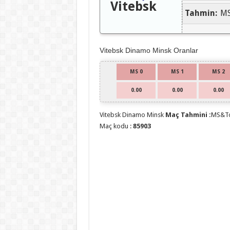
Vitebsk
Tahmin:
MS
Vitebsk Dinamo Minsk Oranlar
MS 0
MS 1
MS 2
0.00
0.00
0.00
Vitebsk Dinamo Minsk
Maç Tahmini :
MS&To
Maç kodu :
85903