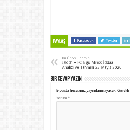
Facebook
Twitter
Paylaş
Bir Önceki Tahmin
Isloch – FC Bgu Minsk İddaa
Analizi ve Tahmini 23 Mayıs 2020
Bir cevap yazın
E-posta hesabınız yayımlanmayacak.
Gerekli
Yorum
*