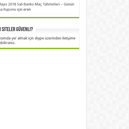
ayıs 2018 Salı Banko Maç Tahminleri – Günün
aa Kuponu
için
eren
 Siteler Güvenli?
ısımda yer almak için skype üzerinden iletişime
bilirsiniz.