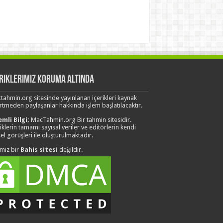
eriklerimiz Koruma Altında
tahmin.org sitesinde yayınlanan içerikleri kaynak
irtmeden paylaşanlar hakkında işlem başlatılacaktır.
mli Bilgi;
MacTahmin.org Bir tahmin sitesidir.
iklerin tamamı sayısal veriler ve editörlerin kendi
sel görüşleri ile oluşturulmaktadır.
emiz bir
Bahis sitesi
değildir.