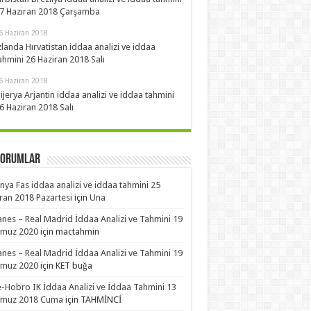
7 Haziran 2018 Çarşamba
6 Haziran 2018
zlanda Hırvatistan iddaa analizi ve iddaa
ahmini 26 Haziran 2018 Salı
6 Haziran 2018
ijerya Arjantin iddaa analizi ve iddaa tahmini
6 Haziran 2018 Salı
Yorumlar
nya Fas iddaa analizi ve iddaa tahmini 25
ran 2018 Pazartesi
için
Una
nes – Real Madrid İddaa Analizi ve Tahmini 19
muz 2020
için
mactahmin
nes – Real Madrid İddaa Analizi ve Tahmini 19
muz 2020
için
KET buğa
e-Hobro IK İddaa Analizi ve İddaa Tahmini 13
muz 2018 Cuma
için
TAHMİNCİ