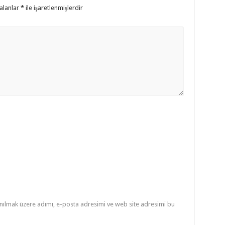
 alanlar
*
ile işaretlenmişlerdir
nılmak üzere adımı, e-posta adresimi ve web site adresimi bu