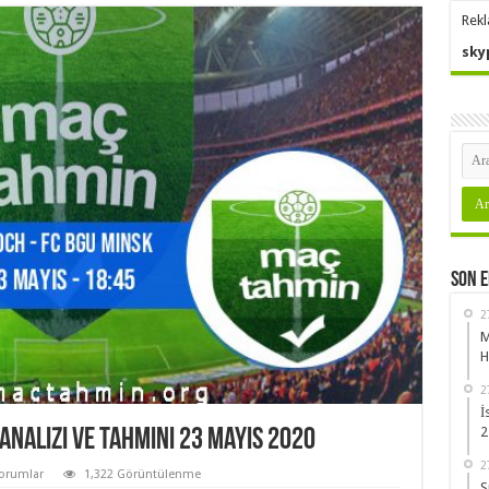
Rekl
sky
Son 
2
M
H
2
İ
2
Analizi ve Tahmini 23 Mayıs 2020
2
orumlar
1,322 Görüntülenme
S