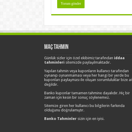
Maç Tahmin
Günlük sizler için özel ekibimiz tarafından
iddaa
tahminleri
sitemizde paylaşılmaktadır.
Yapılan tahmin veya kuponların kullanıcı tarafından
oynanıp oynanmaması veya her hangi bir yerde bu
kuponları paylaşması ile oluşan sorumluluklar bize ai
değildir.
Banko kuponlar tamamen tahmine dayalıdır. Hiç bir
zaman için kesin bir sonuç söylenemez.
Sitemize giren her kullanıcı bu bilgilerin farkında
olduğunu doğrulamıştır.
Banko Tahminler
sizin için en iyisi.