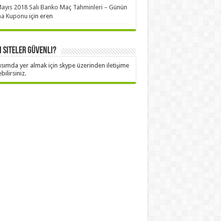
ayıs 2018 Salı Banko Maç Tahminleri – Günün
aa Kuponu
için
eren
 Siteler Güvenli?
ısımda yer almak için skype üzerinden iletişime
bilirsiniz.