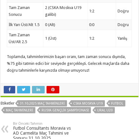
Tam Zaman
2 (CSKA Moskva U19
1:2
Doğru
Sonucu
galibi)
İlk Yarı Üst/Alt 1.5
0 (Alt)
0:0
Doğru
Tam Zaman
1 (Üst)
1:2
Yanlış
Üst/Alt 2.5
Toplamda, tahminlerimizin başarı oranı, tam zaman sonucu dışında,
%75 gibi tatmin edici bir seviyede gerçekleşti. Gelecek maçlarda daha
doğru tahminlerle karşınızda olmayı umuyoruz!
Etiketler
31.10.2025 MAÇ TAHMINLERI
CSKA MOSKVA U19
FUTBOL
MAÇ TAHMINLERI
RUSYA GENÇLIK ŞAMPIYONASI
URAL U20
Bir Önceki Tahmin
Futbol Consultants Moravia vs
AD Carmelita Maç Tahmini ve
Sonucu 31.10.2025