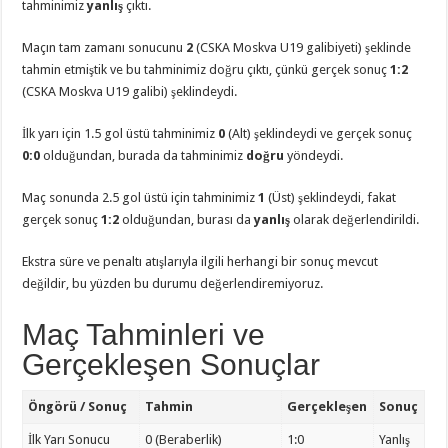
tahminimiz
yanlış
çıktı.
Maçın tam zamanı sonucunu
2
(CSKA Moskva U19 galibiyeti) şeklinde
tahmin etmiştik ve bu tahminimiz doğru çıktı, çünkü gerçek sonuç
1:2
(CSKA Moskva U19 galibi) şeklindeydi.
İlk yarı için 1.5 gol üstü tahminimiz
0
(Alt) şeklindeydi ve gerçek sonuç
0:0
olduğundan, burada da tahminimiz
doğru
yöndeydi.
Maç sonunda 2.5 gol üstü için tahminimiz
1
(Üst) şeklindeydi, fakat
gerçek sonuç
1:2
olduğundan, burası da
yanlış
olarak değerlendirildi.
Ekstra süre ve penaltı atışlarıyla ilgili herhangi bir sonuç mevcut
değildir, bu yüzden bu durumu değerlendiremiyoruz.
Maç Tahminleri ve
Gerçekleşen Sonuçlar
Öngörü / Sonuç
Tahmin
Gerçekleşen
Sonuç
İlk Yarı Sonucu
0 (Beraberlik)
1:0
Yanlış