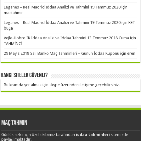
Leganes – Real Madrid İddaa Analizi ve Tahmini 19 Temmuz 2020
için
mactahmin
Leganes – Real Madrid İddaa Analizi ve Tahmini 19 Temmuz 2020
için
KET
buğa
Vejle-Hobro IK İddaa Analizi ve İddaa Tahmini 13 Temmuz 2018 Cuma
için
TAHMİNCİ
29 Mayıs 2018 Salı Banko Maç Tahminleri – Günün İddaa Kuponu
için
eren
Hangi Siteler Güvenli?
Bu kısımda yer almak için skype üzerinden iletişime geçebilirsiniz.
Maç Tahmin
Günlük sizler için özel ekibimiz tarafından
iddaa tahminleri
sitemizde
paylaşılmaktadır.