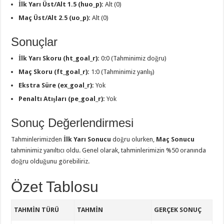
İlk Yarı Üst/Alt 1.5 (huo_p):
Alt (0)
Maç Üst/Alt 2.5 (uo_p):
Alt (0)
Sonuçlar
İlk Yarı Skoru (ht_goal_r):
0:0 (Tahminimiz doğru)
Maç Skoru (ft_goal_r):
1:0 (Tahminimiz yanlış)
Ekstra Süre (ex_goal_r):
Yok
Penaltı Atışları (pe_goal_r):
Yok
Sonuç Değerlendirmesi
Tahminlerimizden
İlk Yarı Sonucu
doğru olurken,
Maç Sonucu
tahminimiz yanıltıcı oldu. Genel olarak, tahminlerimizin %50 oranında
doğru olduğunu görebiliriz.
Özet Tablosu
TAHMIN TÜRÜ
TAHMIN
GERÇEK SONUÇ