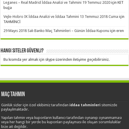
Leganes – Real Madrid İddaa Analizi ve Tahmini 19 Temmuz 2020
için
KET
buğa
Vejle-Hobro IK İddaa Analizi ve İddaa Tahmini 13 Temmuz 2018 Cuma
için
TAHMİNCİ
29 Mayıs 2018 Salı Banko Maç Tahminleri – Günün İddaa Kuponu
için
eren
Hangi Siteler Güvenli?
Bu kısımda yer almak için skype üzerinden iletişime geçebilirsiniz.
Maç Tahmin
Günlük sizler için özel ekibimiz tarafından
iddaa tahminleri
sitemizde
paylaşılmaktadır.
Yapılan tahmin veya kuponların kullanıcı tarafından oynanıp oynanmaması
veya her hangi bir yerde bu kuponları paylaşması ile oluşan sorumluluklar
bize ait değildir.