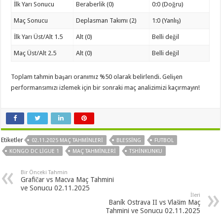
İlk Yarı Sonucu
Beraberlik (0)
0:0 (Doğru)
Maç Sonucu
Deplasman Takımı (2)
1:0 (Yanlış)
İlk Yarı Üst/Alt 1.5
Alt (0)
Belli değil
Maç Üst/Alt 2.5
Alt (0)
Belli değil
Toplam tahmin başarı oranımız %50 olarak belirlendi. Gelişen
performansımızı izlemek için bir sonraki maç analizimizi kaçırmayın!
Etiketler
02.11.2025 MAÇ TAHMINLERI
BLESSING
FUTBOL
KONGO DC LIGUE 1
MAÇ TAHMINLERI
TSHINKUNKU
Bir Önceki Tahmin
Grafičar vs Macva Maç Tahmini
ve Sonucu 02.11.2025
İleri
Baník Ostrava II vs Vlašim Maç
Tahmini ve Sonucu 02.11.2025