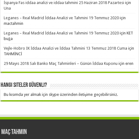
İspanya Fas iddaa analizi ve iddaa tahmini 25 Haziran 2018 Pazartesi
için
Una
Leganes – Real Madrid İddaa Analizi ve Tahmini 19 Temmuz 2020
için
mactahmin
Leganes – Real Madrid İddaa Analizi ve Tahmini 19 Temmuz 2020
için
KET
buğa
Vejle-Hobro IK İddaa Analizi ve İddaa Tahmini 13 Temmuz 2018 Cuma
için
TAHMİNCİ
29 Mayıs 2018 Salı Banko Maç Tahminleri – Günün İddaa Kuponu
için
eren
Hangi Siteler Güvenli?
Bu kısımda yer almak için skype üzerinden iletişime geçebilirsiniz.
Maç Tahmin