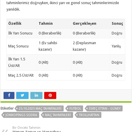
tahminlerimiz doğruyken, ikinci yarı ve genel sonuç tahminlerimizde
yanıldık.
Özellik
Tahmin
Gerçekleşen
Sonuç
İlk Yarı Sonucu
0 (Beraberlik)
0 (Beraberlik)
Doğru
1 (Ev sahibi
2 (Deplasman
Maç Sonucu
Yanlış
kazanır)
kazanır)
İlk Yarı 1.5
0 (Alt)
0 (Alt)
Doğru
Üst/Alt
Maç 2.5 Üst/Alt
0 (Alt)
0 (Alt)
Doğru
Etiketler
25.10.2025 MAÇ TAHMINLERI
FUTBOL
İSVEÇ ETTAN - GÜNEY
JONKOPINGS SODRA
MAÇ TAHMINLERI
TROLLHÄTTAN
Bir Önceki Tahmin
Henan Jianye vs Hangzhou