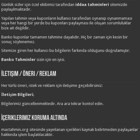
Günlük sizler için özel ekibimiz tarafından
iddaa tahminleri
sitemizde
paylaşılmaktadır.
Yapılan tahmin veya kuponların kullanıcı tarafından oynanıp oynanmaması
veya her hangi bir yerde bu kuponları paylaşması ile oluşan sorumluluklar
bize ait değildir.
Banko kuponlar tamamen tahmine dayalıdır. Hiç bir zaman için kesin bir
sonuç söylenemez.
Sitemize giren her kullanıcı bu bilgilerin farkında olduğunu doğrulamıştır.
Banko Tahminler
sizin için en iyisi.
İletişim / Öneri / Reklam
Her türlü öneri, istek ve reklam için iletişime geçebilirsiniz:
İletişim Bilgileri;
Bilgilerimiz güncellenmektedir. Ara ara tekrar kontol edin.
İçeriklerimiz Koruma Altında
mactahmin.org sitesinde yayınlanan içerikleri kaynak belirtmeden paylaşanlar
hakkında işlem başlatılacaktır.