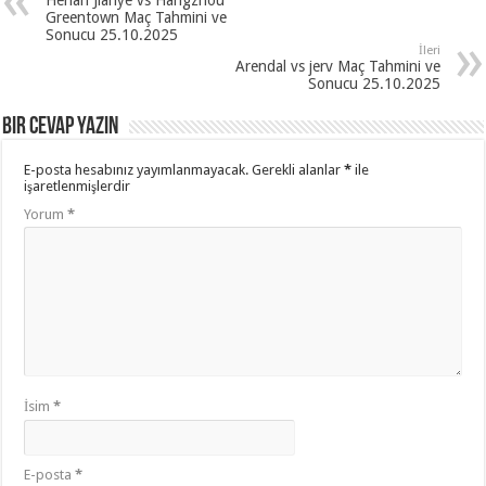
Greentown Maç Tahmini ve
Sonucu 25.10.2025
İleri
Arendal vs jerv Maç Tahmini ve
Sonucu 25.10.2025
Bir cevap yazın
E-posta hesabınız yayımlanmayacak.
Gerekli alanlar
*
ile
işaretlenmişlerdir
Yorum
*
İsim
*
E-posta
*