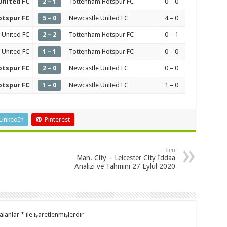
United FC
2 – 1
Tottenham Hotspur FC
0 – 0
tspur FC
5 – 0
Newcastle United FC
4 – 0
 United FC
2 – 2
Tottenham Hotspur FC
0 – 1
 United FC
1 – 1
Tottenham Hotspur FC
0 – 0
tspur FC
2 – 0
Newcastle United FC
0 – 0
tspur FC
1 – 0
Newcastle United FC
1 – 0
LinkedIn
Pinterest
İleri
Man. City – Leicester City İddaa
Analizi ve Tahmini 27 Eylül 2020
 alanlar
*
ile işaretlenmişlerdir