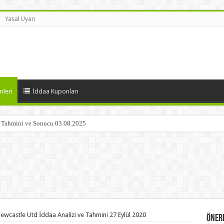
Yasal Uyarı
nleri
İddaa Kuponları
ç Tahmini ve Sonucu 03.08.2025
wcastle Utd İddaa Analizi ve Tahmini 27 Eylül 2020
Öneri