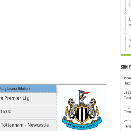
2
2
İ
t
2
N
2
Son 
İspa
Hazi
Karşılaşma Bilgileri
Lega
Tem
re Premier Lig
Lega
16:00
Tem
Vejl
Tottenham - Newcastle
Tem