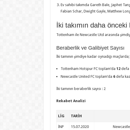
Ev sahibi takımda Gareth Bale, Japhet Ta
Fabian Schar, Dwight Gayle, Matthew Long
İki takımın daha önceki 
Tottenham ile Newcastle Utd arasında şimd
Beraberlik ve Galibiyet Sayısı
İki tamının şimdiye kadar oynadığı maçlarda;
Tottenham Hotspur FC toplam’da
12
defa 
Newcastle United FC toplam’da
6
defa kaz
İki tamının beraberlik sayısı : 2
Rekabet Analizi
LİG
TARİH
İNP
15.07.2020
Newcastle