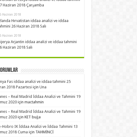
7 Haziran 2018 Çarşamba
6 Haziran 2018
zlanda Hırvatistan iddaa analizi ve iddaa
ahmini 26 Haziran 2018 Salı
6 Haziran 2018
ijerya Arjantin iddaa analizi ve iddaa tahmini
6 Haziran 2018 Salı
Yorumlar
nya Fas iddaa analizi ve iddaa tahmini 25
ran 2018 Pazartesi
için
Una
nes – Real Madrid İddaa Analizi ve Tahmini 19
muz 2020
için
mactahmin
nes – Real Madrid İddaa Analizi ve Tahmini 19
muz 2020
için
KET buğa
e-Hobro IK İddaa Analizi ve İddaa Tahmini 13
muz 2018 Cuma
için
TAHMİNCİ