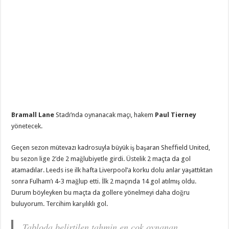
Bramall Lane
Stadı’nda oynanacak maçı, hakem
Paul Tierney
yönetecek.
Geçen sezon mütevazı kadrosuyla büyük iş başaran Sheffield United,
bu sezon lige 2’de 2 mağlubiyetle girdi. Üstelik 2 maçta da gol
atamadılar. Leeds ise ilk hafta Liverpool’a korku dolu anlar yaşattıktan
sonra Fulham’ı 4-3 mağlup etti. İlk 2 maçında 14 gol atılmış oldu.
Durum böyleyken bu maçta da gollere yönelmeyi daha doğru
buluyorum. Tercihim karşılıklı gol.
Tabloda belirtilen tahmin en çok oynanan