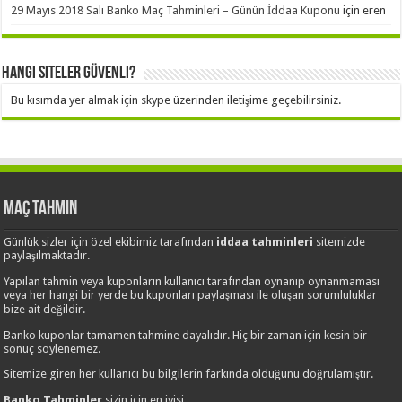
29 Mayıs 2018 Salı Banko Maç Tahminleri – Günün İddaa Kuponu
için
eren
Hangi Siteler Güvenli?
Bu kısımda yer almak için skype üzerinden iletişime geçebilirsiniz.
Maç Tahmin
Günlük sizler için özel ekibimiz tarafından
iddaa tahminleri
sitemizde
paylaşılmaktadır.
Yapılan tahmin veya kuponların kullanıcı tarafından oynanıp oynanmaması
veya her hangi bir yerde bu kuponları paylaşması ile oluşan sorumluluklar
bize ait değildir.
Banko kuponlar tamamen tahmine dayalıdır. Hiç bir zaman için kesin bir
sonuç söylenemez.
Sitemize giren her kullanıcı bu bilgilerin farkında olduğunu doğrulamıştır.
Banko Tahminler
sizin için en iyisi.