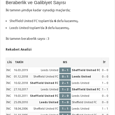
Beraberlik ve Galibiyet Sayısı
İki tamının şimdiye kadar oynadığı maçlarda;
Sheffield United FC toplam’da
6
defa kazanmış.
Leeds United toplam’da
3
defa kazanmış.
İki tamının beraberlik sayısı : 3
Rekabet Analizi
LİG
TARİH
MS
İY
İNC
16.03.2019
Leeds United
0 – 1
Sheffield United FC
0 – 0
İNC
01.12.2018
Sheffield United FC
0 – 1
Leeds United
0 – 0
İNC
10.02.2018
Sheffield United FC
2 – 1
Leeds United
1 – 0
İNC
27.10.2017
Leeds United
1 – 2
Sheffield United FC
1 – 1
İNC
19.03.2011
Sheffield United FC
2 – 0
Leeds United
0 – 0
İNC
25.09.2010
Leeds United
1 – 0
Sheffield United FC
0 – 0
İNC
18.04.2006
Sheffield United FC
1 – 1
Leeds United
1 – 1