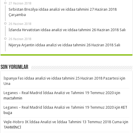
27 Haziran 2018
Sırbistan Brezilya iddaa analizi ve iddaa tahmini 27 Haziran 2018
Çarşamba
26 Haziran 2018
İzlanda Hırvatistan iddaa analizi ve iddaa tahmini 26 Haziran 2018 Salı
26 Haziran 2018
Nijerya Arjantin iddaa analizi ve iddaa tahmini 26 Haziran 2018 Salı
Son Yorumlar
İspanya Fas iddaa analizi ve iddaa tahmini 25 Haziran 2018 Pazartesi
için
Una
Leganes – Real Madrid İddaa Analizi ve Tahmini 19 Temmuz 2020
için
mactahmin
Leganes – Real Madrid İddaa Analizi ve Tahmini 19 Temmuz 2020
için
KET
buğa
Vejle-Hobro IK İddaa Analizi ve İddaa Tahmini 13 Temmuz 2018 Cuma
için
TAHMİNCİ