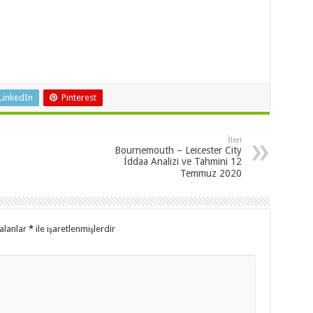
LinkedIn
Pinterest
İleri
Bournemouth – Leicester City
İddaa Analizi ve Tahmini 12
Temmuz 2020
 alanlar
*
ile işaretlenmişlerdir