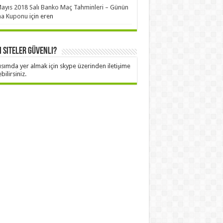
ayıs 2018 Salı Banko Maç Tahminleri – Günün
aa Kuponu
için
eren
 Siteler Güvenli?
ısımda yer almak için skype üzerinden iletişime
bilirsiniz.