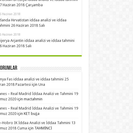
7 Haziran 2018 Çarşamba
6 Haziran 2018
zlanda Hırvatistan iddaa analizi ve iddaa
ahmini 26 Haziran 2018 Salı
6 Haziran 2018
ijerya Arjantin iddaa analizi ve iddaa tahmini
6 Haziran 2018 Salı
Yorumlar
nya Fas iddaa analizi ve iddaa tahmini 25
ran 2018 Pazartesi
için
Una
nes – Real Madrid İddaa Analizi ve Tahmini 19
muz 2020
için
mactahmin
nes – Real Madrid İddaa Analizi ve Tahmini 19
muz 2020
için
KET buğa
e-Hobro IK İddaa Analizi ve İddaa Tahmini 13
muz 2018 Cuma
için
TAHMİNCİ