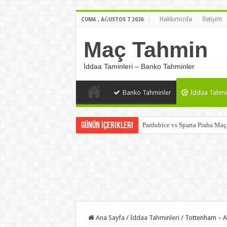
Hakkımızda
İletişim
CUMA , AĞUSTOS 7 2026
Maç Tahmin
İddaa Taminleri – Banko Tahminler
Banko Tahminler
İddaa Tahmi
Günün İçerikleri
Pardubice vs Sparta Praha Ma
Ana Sayfa
/
İddaa Tahminleri
/
Tottenham – A