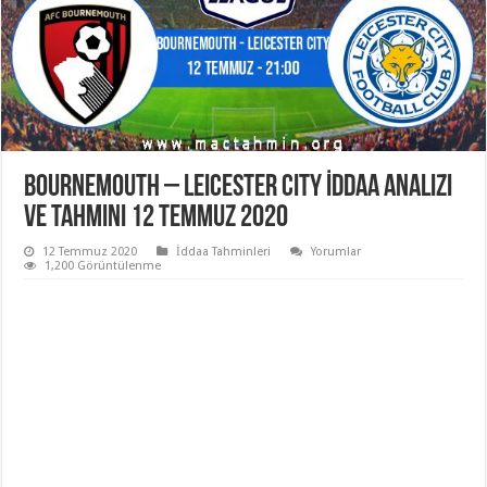
Bournemouth – Leicester City İddaa Analizi
ve Tahmini 12 Temmuz 2020
12 Temmuz 2020
İddaa Tahminleri
Yorumlar
1,200 Görüntülenme