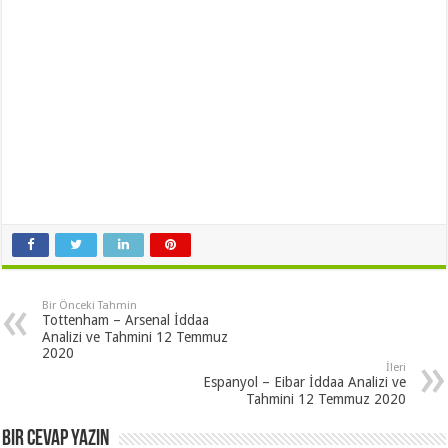
Bir Önceki Tahmin
Tottenham – Arsenal İddaa
Analizi ve Tahmini 12 Temmuz
2020
İleri
Espanyol – Eibar İddaa Analizi ve
Tahmini 12 Temmuz 2020
Bir cevap yazın