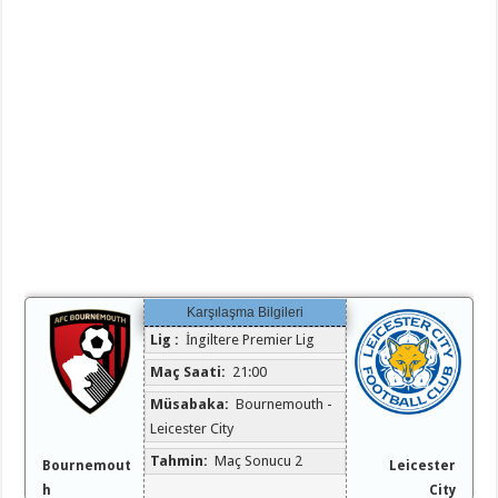
Karşılaşma Bilgileri
Lig :
İngiltere Premier Lig
Maç Saati:
21:00
Müsabaka:
Bournemouth -
Leicester City
Tahmin:
Maç Sonucu 2
Bournemout
Leicester
h
City