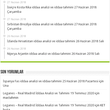
27 Haziran 2018
İsviçre Kosta Rika iddaa analizi ve iddaa tahmini 27 Haziran 2018
Çarşamba
27 Haziran 2018
Sırbistan Brezilya iddaa analizi ve iddaa tahmini 27 Haziran 2018
Çarşamba
26 Haziran 2018
İzlanda Hırvatistan iddaa analizi ve iddaa tahmini 26 Haziran 2018 Salı
26 Haziran 2018
Nijerya Arjantin iddaa analizi ve iddaa tahmini 26 Haziran 2018 Salı
Son Yorumlar
İspanya Fas iddaa analizi ve iddaa tahmini 25 Haziran 2018 Pazartesi
için
Una
Leganes – Real Madrid İddaa Analizi ve Tahmini 19 Temmuz 2020
için
mactahmin
Leganes – Real Madrid İddaa Analizi ve Tahmini 19 Temmuz 2020
için
KET
buğa