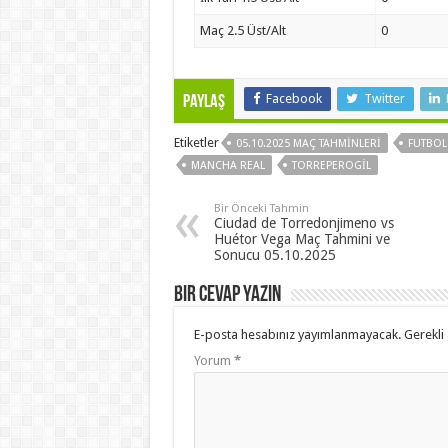
Maç 2.5 Üst/Alt
0
Facebook
Twitter
Paylaş
Etiketler
05.10.2025 MAÇ TAHMINLERI
FUTBOL
MANCHA REAL
TORREPEROGIL
Bir Önceki Tahmin
Ciudad de Torredonjimeno vs
Huétor Vega Maç Tahmini ve
Sonucu 05.10.2025
Bir cevap yazın
E-posta hesabınız yayımlanmayacak.
Gerekli
Yorum
*