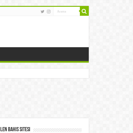
len Bahis Sitesi