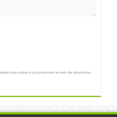
nılmak üzere adımı, e-posta adresimi ve web site adresimi bu