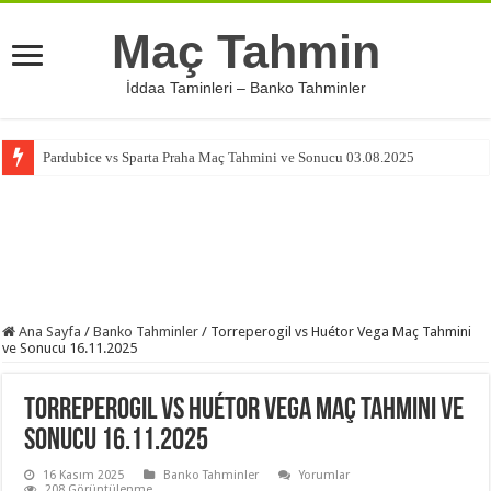
Maç Tahmin
İddaa Taminleri – Banko Tahminler
Pardubice vs Sparta Praha Maç Tahmini ve Sonucu 03.08.2025
Ana Sayfa
/
Banko Tahminler
/
Torreperogil vs Huétor Vega Maç Tahmini
ve Sonucu 16.11.2025
Torreperogil vs Huétor Vega Maç Tahmini ve
Sonucu 16.11.2025
16 Kasım 2025
Banko Tahminler
Yorumlar
208 Görüntülenme