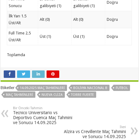
Doğru
Sonucu
galibiyeti (1)
galibiyeti (1)
İlk Yarı 1.5
Alt (0)
Alt (0)
Doğru
Üst/Alt
Full Time 2.5
Üst (1)
Üst (1)
Doğru
Üst/Alt
Toplamda
Etiketler
14.09.2025 MAÇ TAHMINLERI
BOLIVYA NACIONAL B
FUTBOL
MAÇ TAHMINLERI
NUEVA CLIZA
TORRE FUERTE
Bir Önceki Tahmin
Tecnico Universitario vs
Deportivo Cuenca Maç Tahmini
ve Sonucu 14.09.2025
İleri
Alzira vs Crevillente Maç Tahmini
ve Sonucu 14.09.2025