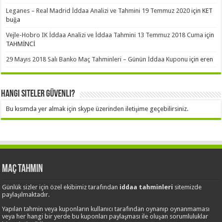
Leganes – Real Madrid İddaa Analizi ve Tahmini 19 Temmuz 2020
için
KET
buğa
Vejle-Hobro IK İddaa Analizi ve İddaa Tahmini 13 Temmuz 2018 Cuma
için
TAHMİNCİ
29 Mayıs 2018 Salı Banko Maç Tahminleri – Günün İddaa Kuponu
için
eren
Hangi Siteler Güvenli?
Bu kısımda yer almak için skype üzerinden iletişime geçebilirsiniz.
Maç Tahmin
Günlük sizler için özel ekibimiz tarafından
iddaa tahminleri
sitemizde
paylaşılmaktadır.
Yapılan tahmin veya kuponların kullanıcı tarafından oynanıp oynanmaması
veya her hangi bir yerde bu kuponları paylaşması ile oluşan sorumluluklar