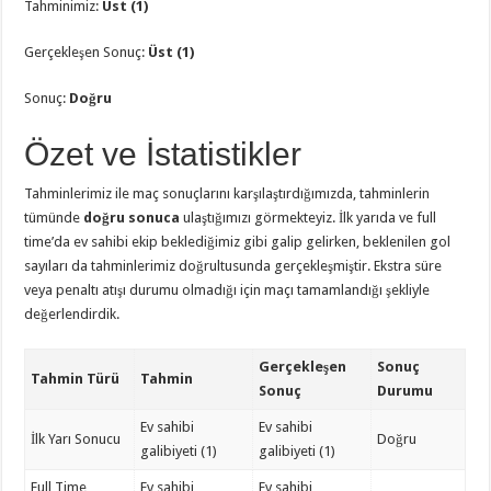
Tahminimiz:
Üst (1)
Gerçekleşen Sonuç:
Üst (1)
Sonuç:
Doğru
Özet ve İstatistikler
Tahminlerimiz ile maç sonuçlarını karşılaştırdığımızda, tahminlerin
tümünde
doğru sonuca
ulaştığımızı görmekteyiz. İlk yarıda ve full
time’da ev sahibi ekip beklediğimiz gibi galip gelirken, beklenilen gol
sayıları da tahminlerimiz doğrultusunda gerçekleşmiştir. Ekstra süre
veya penaltı atışı durumu olmadığı için maçı tamamlandığı şekliyle
değerlendirdik.
Gerçekleşen
Sonuç
Tahmin Türü
Tahmin
Sonuç
Durumu
Ev sahibi
Ev sahibi
İlk Yarı Sonucu
Doğru
galibiyeti (1)
galibiyeti (1)
Full Time
Ev sahibi
Ev sahibi