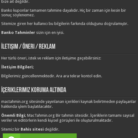
bize ait değildir.
Banko kuponlar tamamen tahmine dayalıdır. Hiç bir zaman için kesin bir
sonuç söylenemez.
Sitemize giren her kullanıcı bu bilgilerin farkında olduğunu doğrulamıştır.
Banko Tahminler
sizin için en iyisi.
İletişim / Öneri / Reklam
Her türlü öneri, istek ve reklam için iletişime geçebilirsiniz:
İletişim Bilgileri;
Bilgilerimiz güncellenmektedir. Ara ara tekrar kontol edin.
İçeriklerimiz Koruma Altında
mactahmin.org sitesinde yayınlanan içerikleri kaynak belirtmeden paylaşanlar
hakkında işlem başlatılacaktır.
Önemli Bilgi;
MacTahmin.org Bir tahmin sitesidir. İçeriklerin tamamı sayısal
veriler ve editörlerin kendi kişisel görüşleri ile oluşturulmaktadır.
Sitemiz bir
Bahis sitesi
değildir.