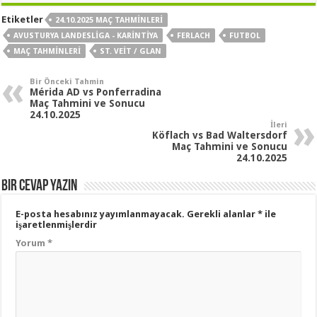
Etiketler
24.10.2025 MAÇ TAHMINLERI
AVUSTURYA LANDESLIGA - KARINTIYA
FERLACH
FUTBOL
MAÇ TAHMINLERI
ST. VEIT / GLAN
Bir Önceki Tahmin
Mérida AD vs Ponferradina
Maç Tahmini ve Sonucu
24.10.2025
İleri
Köflach vs Bad Waltersdorf
Maç Tahmini ve Sonucu
24.10.2025
Bir cevap yazın
E-posta hesabınız yayımlanmayacak.
Gerekli alanlar
*
ile
işaretlenmişlerdir
Yorum
*