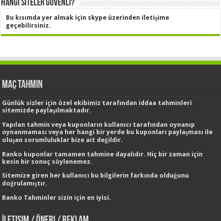
Hangi Siteler Güvenli?
Bu kısımda yer almak için skype üzerinden iletişime
geçebilirsiniz.
Maç Tahmin
Günlük sizler için özel ekibimiz tarafından
iddaa tahminleri
sitemizde paylaşılmaktadır.
Yapılan tahmin veya kuponların kullanıcı tarafından oynanıp
oynanmaması veya her hangi bir yerde bu kuponları paylaşması ile
oluşan sorumluluklar bize ait değildir.
Banko kuponlar tamamen tahmine dayalıdır. Hiç bir zaman için
kesin bir sonuç söylenemez.
Sitemize giren her kullanıcı bu bilgilerin farkında olduğunu
doğrulamıştır.
Banko Tahminler
sizin için en iyisi.
İletişim / Öneri / Reklam