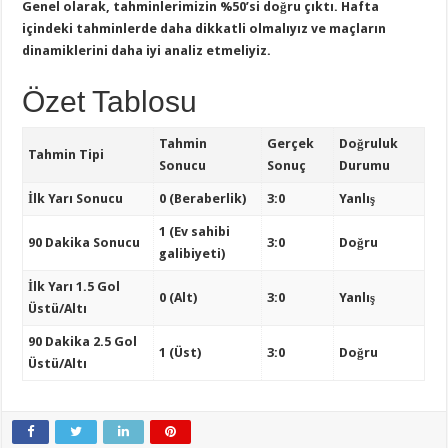
Genel olarak, tahminlerimizin %50’si doğru çıktı.
Hafta
içindeki tahminlerde daha dikkatli olmalıyız
ve maçların
dinamiklerini daha iyi analiz etmeliyiz.
Özet Tablosu
Tahmin
Gerçek
Doğruluk
Tahmin Tipi
Sonucu
Sonuç
Durumu
İlk Yarı Sonucu
0 (Beraberlik)
3:0
Yanlış
1 (Ev sahibi
90 Dakika Sonucu
3:0
Doğru
galibiyeti)
İlk Yarı 1.5 Gol
0 (Alt)
3:0
Yanlış
Üstü/Altı
90 Dakika 2.5 Gol
1 (Üst)
3:0
Doğru
Üstü/Altı