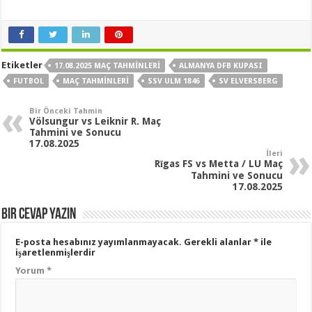
Etiketler
17.08.2025 MAÇ TAHMINLERI
ALMANYA DFB KUPASI
FUTBOL
MAÇ TAHMINLERI
SSV ULM 1846
SV ELVERSBERG
Bir Önceki Tahmin
Völsungur vs Leiknir R. Maç
Tahmini ve Sonucu
17.08.2025
İleri
Rīgas FS vs Metta / LU Maç
Tahmini ve Sonucu
17.08.2025
Bir cevap yazın
E-posta hesabınız yayımlanmayacak.
Gerekli alanlar
*
ile
işaretlenmişlerdir
Yorum
*