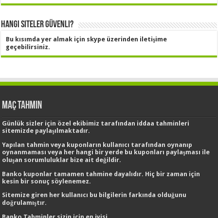
Hangi Siteler Güvenli?
Bu kısımda yer almak için skype üzerinden iletişime
geçebilirsiniz.
Maç Tahmin
Günlük sizler için özel ekibimiz tarafından
iddaa tahminleri
sitemizde paylaşılmaktadır.
Yapılan tahmin veya kuponların kullanıcı tarafından oynanıp
oynanmaması veya her hangi bir yerde bu kuponları paylaşması ile
oluşan sorumluluklar bize ait değildir.
Banko kuponlar tamamen tahmine dayalıdır. Hiç bir zaman için
kesin bir sonuç söylenemez.
Sitemize giren her kullanıcı bu bilgilerin farkında olduğunu
doğrulamıştır.
Banko Tahminler
sizin için en iyisi.