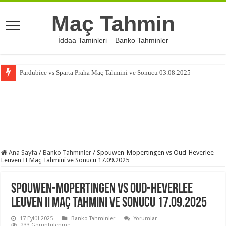
Maç Tahmin
İddaa Taminleri – Banko Tahminler
Pardubice vs Sparta Praha Maç Tahmini ve Sonucu 03.08.2025
Ana Sayfa
/
Banko Tahminler
/
Spouwen-Mopertingen vs Oud-Heverlee
Leuven II Maç Tahmini ve Sonucu 17.09.2025
Spouwen-Mopertingen vs Oud-Heverlee
Leuven II Maç Tahmini ve Sonucu 17.09.2025
17 Eylül 2025
Banko Tahminler
Yorumlar
233 Görüntülenme