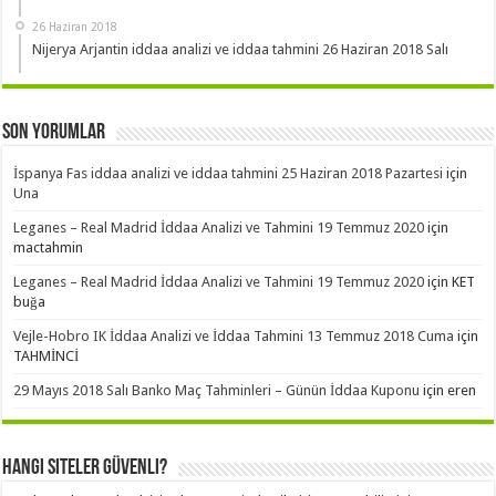
26 Haziran 2018
Nijerya Arjantin iddaa analizi ve iddaa tahmini 26 Haziran 2018 Salı
Son Yorumlar
İspanya Fas iddaa analizi ve iddaa tahmini 25 Haziran 2018 Pazartesi
için
Una
Leganes – Real Madrid İddaa Analizi ve Tahmini 19 Temmuz 2020
için
mactahmin
Leganes – Real Madrid İddaa Analizi ve Tahmini 19 Temmuz 2020
için
KET
buğa
Vejle-Hobro IK İddaa Analizi ve İddaa Tahmini 13 Temmuz 2018 Cuma
için
TAHMİNCİ
29 Mayıs 2018 Salı Banko Maç Tahminleri – Günün İddaa Kuponu
için
eren
Hangi Siteler Güvenli?