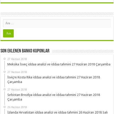
Son Eklenen Banko Kuponlar
27 Haziran 2018
Meksika İsveç iddaa analizi ve iddaa tahmini 27 Haziran 2018 Çarşamba
27 Haziran 2018
İsviçre Kosta Rika iddaa analizi ve iddaa tahmini 27 Haziran 2018
Çarşamba
27 Haziran 2018
Sırbistan Brezilya iddaa analizi ve iddaa tahmini 27 Haziran 2018
Çarşamba
26 Haziran 2018
İzlanda Hırvatistan iddaa analizi ve iddaa tahmini 26 Haziran 2018 Salı