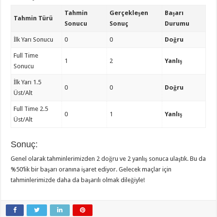
Tahmin
Gerçekleşen
Başarı
Tahmin Türü
Sonucu
Sonuç
Durumu
İlk Yarı Sonucu
0
0
Doğru
Full Time
1
2
Yanlış
Sonucu
İlk Yarı 1.5
0
0
Doğru
Üst/Alt
Full Time 2.5
0
1
Yanlış
Üst/Alt
Sonuç:
Genel olarak tahminlerimizden 2 doğru ve 2 yanlış sonuca ulaştık. Bu da
%50’lik bir başarı oranına işaret ediyor. Gelecek maçlar için
tahminlerimizde daha da başarılı olmak dileğiyle!