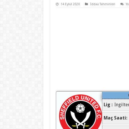
14 Eylül 2020
İddaa Tahminleri
Yo
Lig :
İngilte
Maç Saati: