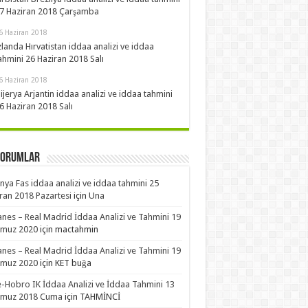
7 Haziran 2018 Çarşamba
6 Haziran 2018
zlanda Hırvatistan iddaa analizi ve iddaa
ahmini 26 Haziran 2018 Salı
6 Haziran 2018
ijerya Arjantin iddaa analizi ve iddaa tahmini
6 Haziran 2018 Salı
Yorumlar
nya Fas iddaa analizi ve iddaa tahmini 25
ran 2018 Pazartesi
için
Una
nes – Real Madrid İddaa Analizi ve Tahmini 19
muz 2020
için
mactahmin
nes – Real Madrid İddaa Analizi ve Tahmini 19
muz 2020
için
KET buğa
e-Hobro IK İddaa Analizi ve İddaa Tahmini 13
muz 2018 Cuma
için
TAHMİNCİ