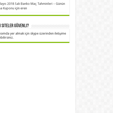
ayıs 2018 Salı Banko Maç Tahminleri – Günün
aa Kuponu
için
eren
 Siteler Güvenli?
ısımda yer almak için skype üzerinden iletişime
bilirsiniz.