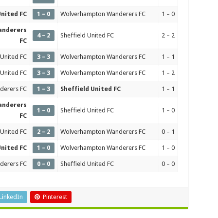
United FC
1 – 0
Wolverhampton Wanderers FC
1 – 0
anderers
4 – 2
Sheffield United FC
2 – 2
FC
 United FC
3 – 3
Wolverhampton Wanderers FC
1 – 1
 United FC
3 – 3
Wolverhampton Wanderers FC
1 – 2
derers FC
1 – 3
Sheffield United FC
1 – 1
anderers
1 – 0
Sheffield United FC
1 – 0
FC
 United FC
2 – 2
Wolverhampton Wanderers FC
0 – 1
United FC
1 – 0
Wolverhampton Wanderers FC
1 – 0
derers FC
0 – 0
Sheffield United FC
0 – 0
LinkedIn
Pinterest