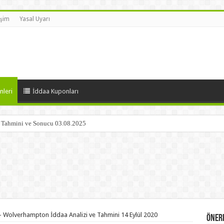
işim
Yasal Uyarı
nleri
İddaa Kuponları
ç Tahmini ve Sonucu 03.08.2025
– Wolverhampton İddaa Analizi ve Tahmini 14 Eylül 2020
Öneri