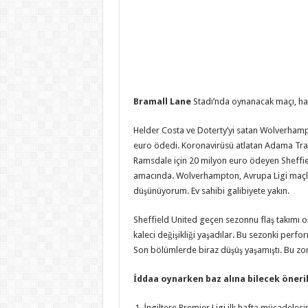
Bramall Lane
Stadı’nda oynanacak maçı, 
Helder Costa ve Doterty’yi satan Wolverhampt
euro ödedi. Koronavirüsü atlatan Adama Trao
Ramsdale için 20 milyon euro ödeyen Sheffie
amacında. Wolverhampton, Avrupa Ligi maçla
düşünüyorum. Ev sahibi galibiyete yakın.
Sheffield United geçen sezonnu flaş takımı ol
kaleci değişikliği yaşadılar. Bu sezonki per
Son bölümlerde biraz düşüş yaşamıştı. Bu zo
İddaa oynarken baz alına bilecek öneri
İngiltere Premier Ligi ilk hafta mücadelesi