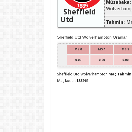
Müsabaka:
Wolverham
Sheffield
Utd
Tahmin:
Ma
Sheffield Utd Wolverhampton Oranlar
MS 0
MS 1
MS 2
0.00
0.00
0.00
Sheffield Utd Wolverhampton
Maç Tahmini
Maç kodu :
183961