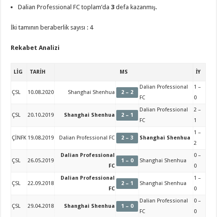
Dalian Professional FC toplam’da
3
defa kazanmış.
İki tamının beraberlik sayısı : 4
Rekabet Analizi
LİG
TARİH
MS
İY
Dalian Professional
1 –
ÇSL
10.08.2020
Shanghai Shenhua
2 – 2
FC
0
Dalian Professional
2 –
ÇSL
20.10.2019
Shanghai Shenhua
2 – 1
FC
1
1 –
ÇİNFK
19.08.2019
Dalian Professional FC
2 – 3
Shanghai Shenhua
2
Dalian Professional
0 –
ÇSL
26.05.2019
1 – 0
Shanghai Shenhua
FC
0
Dalian Professional
1 –
ÇSL
22.09.2018
2 – 1
Shanghai Shenhua
FC
0
Dalian Professional
0 –
ÇSL
29.04.2018
Shanghai Shenhua
1 – 0
FC
0