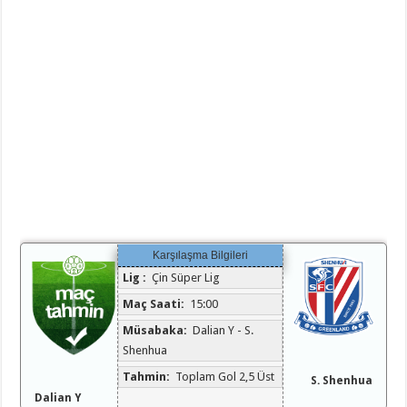
Karşılaşma Bilgileri
Lig :
Çin Süper Lig
Maç Saati:
15:00
Müsabaka:
Dalian Y - S.
Shenhua
Tahmin:
Toplam Gol 2,5 Üst
S. Shenhua
Dalian Y