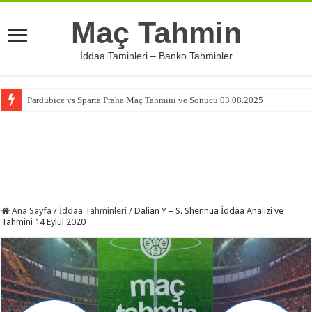
Maç Tahmin
İddaa Taminleri – Banko Tahminler
Pardubice vs Sparta Praha Maç Tahmini ve Sonucu 03.08.2025
Ana Sayfa
/
İddaa Tahminleri
/
Dalian Y – S. Shenhua İddaa Analizi ve
Tahmini 14 Eylül 2020