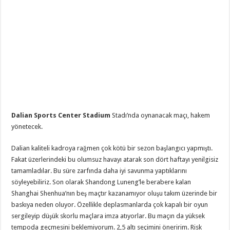
Dalian Sports Center Stadium
Stadı’nda oynanacak maçı, hakem
yönetecek.
Dalian kaliteli kadroya rağmen çok kötü bir sezon başlangıcı yapmıştı.
Fakat üzerlerindeki bu olumsuz havayı atarak son dört haftayı yenilgisiz
tamamladılar. Bu süre zarfında daha iyi savunma yaptıklarını
söyleyebiliriz. Son olarak Shandong Luneng’le berabere kalan
Shanghai Shenhua’nın beş maçtır kazanamıyor oluşu takım üzerinde bir
baskıya neden oluyor. Özellikle deplasmanlarda çok kapalı bir oyun
sergileyip düşük skorlu maçlara imza atıyorlar. Bu maçın da yüksek
tempoda geçmesini beklemiyorum. 2,5 altı seçimini öneririm. Risk