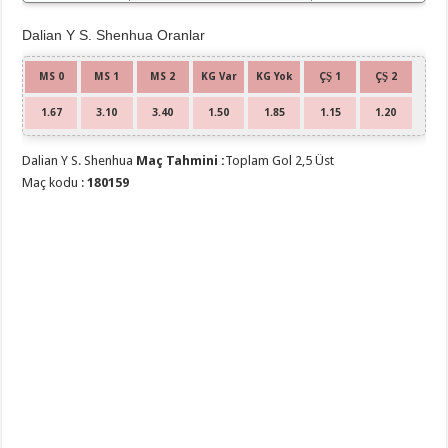
Dalian Y S. Shenhua Oranlar
MS 0
MS 1
MS 2
KG Var
KG Yok
ÇŞ 1
ÇŞ 2
1.67
3.10
3.40
1.50
1.85
1.15
1.20
Dalian Y S. Shenhua
Maç Tahmini :
Toplam Gol 2,5 Üst
Maç kodu :
180159