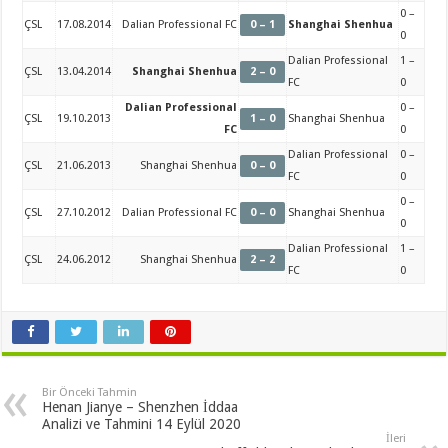
0 –
ÇSL
17.08.2014
Dalian Professional FC
0 – 1
Shanghai Shenhua
0
Dalian Professional
1 –
ÇSL
13.04.2014
Shanghai Shenhua
2 – 0
FC
0
Dalian Professional
0 –
ÇSL
19.10.2013
1 – 0
Shanghai Shenhua
FC
0
Dalian Professional
0 –
ÇSL
21.06.2013
Shanghai Shenhua
0 – 0
FC
0
0 –
ÇSL
27.10.2012
Dalian Professional FC
0 – 0
Shanghai Shenhua
0
Dalian Professional
1 –
ÇSL
24.06.2012
Shanghai Shenhua
2 – 2
FC
0
Bir Önceki Tahmin
Henan Jianye – Shenzhen İddaa
Analizi ve Tahmini 14 Eylül 2020
İleri