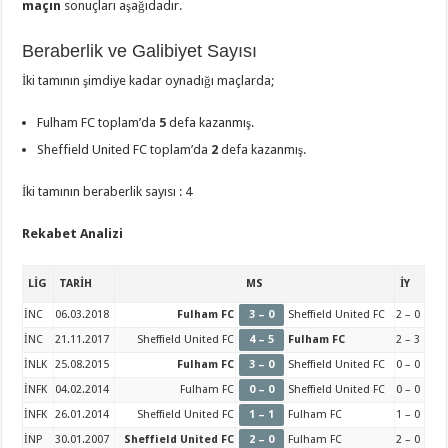
maçın
sonuçları aşağıdadır.
Beraberlik ve Galibiyet Sayısı
İki tamının şimdiye kadar oynadığı maçlarda;
Fulham FC toplam’da
5
defa kazanmış.
Sheffield United FC toplam’da
2
defa kazanmış.
İki tamının beraberlik sayısı : 4
Rekabet Analizi
LİG
TARİH
MS
İY
İNC
06.03.2018
Fulham FC
3 – 0
Sheffield United FC
2 – 0
İNC
21.11.2017
Sheffield United FC
4 – 5
Fulham FC
2 – 3
İNLK
25.08.2015
Fulham FC
3 – 0
Sheffield United FC
0 – 0
İNFK
04.02.2014
Fulham FC
0 – 0
Sheffield United FC
0 – 0
İNFK
26.01.2014
Sheffield United FC
1 – 1
Fulham FC
1 – 0
İNP
30.01.2007
Sheffield United FC
2 – 0
Fulham FC
2 – 0