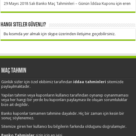
29 Mayıs 2018 Salı Banko Maç Tahminleri – Günün İddaa Kuponu
için
eren
Hangi Siteler Güvenli?
Bu kısımda yer almak için skype üzerinden iletişime geçebilirsiniz.
Maç Tahmin
Günlük sizler için özel ekibimiz tarafından
iddaa tahminleri
sitemizde
paylaşılmaktadır.
Yapılan tahmin veya kuponların kullanıcı tarafından oynanıp oynanmaması
veya her hangi bir yerde bu kuponları paylaşması ile oluşan sorumluluklar
bize ait değildir.
Banko kuponlar tamamen tahmine dayalıdır. Hiç bir zaman için kesin bir
sonuç söylenemez.
Sitemize giren her kullanıcı bu bilgilerin farkında olduğunu doğrulamıştır.
Banko Tahminler
sizin için en iyisi.