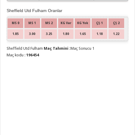
Sheffield Utd Fulham Oranlar
MS 0
MS 1
MS 2
KG Var
KG Yok
ÇŞ 1
ÇŞ 2
1.85
3.00
3.25
1.80
1.65
1.18
1.22
Sheffield Utd Fulham
Maç Tahmini :
Maç Sonucu 1
Maç kodu :
196454