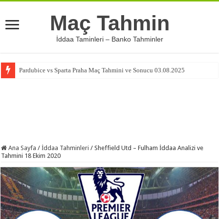
Maç Tahmin
İddaa Taminleri – Banko Tahminler
Pardubice vs Sparta Praha Maç Tahmini ve Sonucu 03.08.2025
Ana Sayfa
/
İddaa Tahminleri
/
Sheffield Utd – Fulham İddaa Analizi ve
Tahmini 18 Ekim 2020