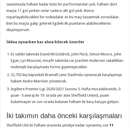
savunmada Fulham kadar kötü bir performansları yok. Fulham dört
maçta 11 gol yerken onlar sadece altı gol yedi. Bence
toparlayabilecekleri bir noktadalar ve bu maçı kazanmak zorundalar.
Ben bu maçta galip gelerek ligdeki ilk puanlarını alabileceklerini
düşünüyorum.
İddaa oynarken baz alına bilecek öneriler
Ev sahibi takımda David McGoldrick, John Fleck, Simon Moore, John
Egan, Lys Mousset, misafir takımda ise Joachim Andersen sakatlıkları
nedeniyle karşılaşmada forma giyemeyecekler.
32,702 kişi kapasiteli Bramall Lane Stadı’nda oynanacak karşılaşmayı
hakem Andre Marriner yönetecek.
İngiltere Premier Ligi 2020/2021 Sezonu 5. Hafta mücadelesinde, 0
puan -5 averaj ile 19. sırada yer alan Sheffield United, puanı
bulunmayan ve son sırada bulunan Fulham ile karşı karşıya geliyor.
İki takımın daha önceki karşılaşmaları
Sheffield Utd ile Fulham arasında şimdiye kadar oynanmış son
11