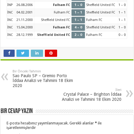
İNP
26.08.2006
Fulham FC
1 – 0
Sheffield United FC
1 – 0
İNC
04.02.2001
Fulham FC
1 – 1
Sheffield United FC
1 – 1
İNC
21.11.2000
Sheffield United FC
1 – 1
Fulham FC
1 – 1
İNC
15.04.2000
Fulham FC
4 – 0
Sheffield United FC
1 – 0
İNC
28.12.1999
Sheffield United FC
2 – 0
Fulham FC
0 – 0
Bir Önceki Tahmin
Sao Paulo SP – Gremio Porto
İddaa Analizi ve Tahmini 18 Ekim
2020
İleri
Crystal Palace – Brighton İddaa
Analizi ve Tahmini 18 Ekim 2020
Bir cevap yazın
E-posta hesabınız yayımlanmayacak.
Gerekli alanlar
*
ile
işaretlenmişlerdir