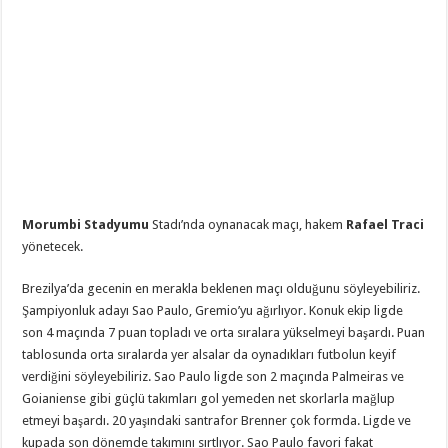
Morumbi Stadyumu
Stadı’nda oynanacak maçı, hakem
Rafael Traci
yönetecek.
Brezilya’da gecenin en merakla beklenen maçı olduğunu söyleyebiliriz.
Şampiyonluk adayı Sao Paulo, Gremio’yu ağırlıyor. Konuk ekip ligde
son 4 maçında 7 puan topladı ve orta sıralara yükselmeyi başardı. Puan
tablosunda orta sıralarda yer alsalar da oynadıkları futbolun keyif
verdiğini söyleyebiliriz. Sao Paulo ligde son 2 maçında Palmeiras ve
Goianiense gibi güçlü takımları gol yemeden net skorlarla mağlup
etmeyi başardı. 20 yaşındaki santrafor Brenner çok formda. Ligde ve
kupada son dönemde takımını sırtlıyor. Sao Paulo favori fakat