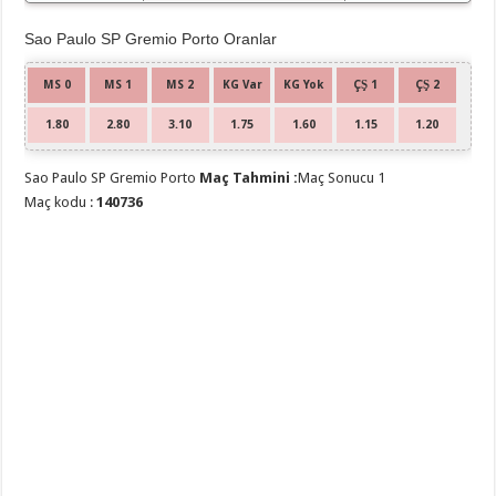
Sao Paulo SP Gremio Porto Oranlar
MS 0
MS 1
MS 2
KG Var
KG Yok
ÇŞ 1
ÇŞ 2
1.80
2.80
3.10
1.75
1.60
1.15
1.20
Sao Paulo SP Gremio Porto
Maç Tahmini :
Maç Sonucu 1
Maç kodu :
140736