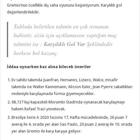
Gremio’nun özellikle dış saha oyununu beğeniyorum. Karşılıklı gol
değerlendirilebilir.
Tabloda belirtilen tahmin en çok oynanan
bahistir, sizin için açıklamasını yaptığım maç
tahmini ise :
Karşılıklı Gol Var
Şeklindedir
herkese bol kazanç.
İddaa oynarken baz alına bilecek öneriler
Ev sahibi takımda Juanfran, Hernanes, Liziero, Walce, misafir
takımda ise Walter Kannemann, Alisson Euler, Jean Pyerre sakatlıkları
nedeniyle karşılaşmada forma giyemeyecekler.
68,137 kişi kapasiteli Morumbi Stadı’nda oynanacak karşılaşmayı
hakem Rafael Traci yönetecek.
Brezilya Serie A 2020 Sezonu 17. Hafta mücadelesinde, 26 puan 7
averaj ile 4. sırada yer alan Sao Paulo, 20 puan 2 averaj ile 10. sırada
yer alan Gremio ile karşı karşıya geliyor.