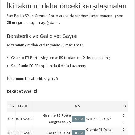
İki takımın daha önceki karşılaşmaları
Sao Paulo SP ile Gremio Porto arasında şimdiye kadar oynanmış son
20 maçın
sonuçları aşağıdadır.
Beraberlik ve Galibiyet Sayısı
İki tamının şimdiye kadar oynadığı maçlarda;
Gremio FB Porto Alegrense RS toplam’da
9
defa kazanmış.
Sao Paulo FC SP toplam’da
6
defa kazanmış.
İki tamının beraberlik sayısı : 5
Rekabet Analizi
LİG
TARİH
MS
İY
Gremio FB Porto
0 –
BRE
02.12.2019
3 – 0
Sao Paulo FC SP
Alegrense RS
0
Gremio FB Porto
0 –
BRE
31.08.2019
Sao Paulo FC SP
0 – 0