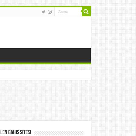
len Bahis Sitesi