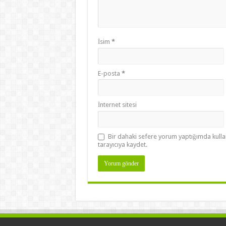
İsim
*
E-posta
*
İnternet sitesi
Bir dahaki sefere yorum yaptığımda kulla
tarayıcıya kaydet.