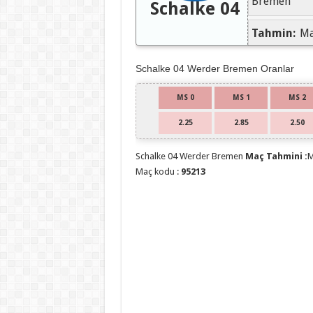
Bremen
Schalke 04
Tahmin:
Ma
Schalke 04 Werder Bremen Oranlar
MS 0
MS 1
MS 2
2.25
2.85
2.50
Schalke 04 Werder Bremen
Maç Tahmini :
M
Maç kodu :
95213