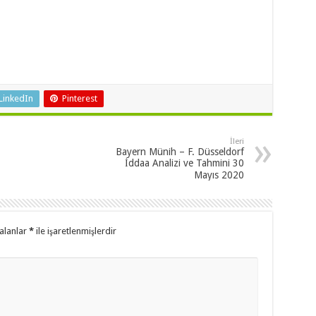
LinkedIn
Pinterest
İleri
Bayern Münih – F. Düsseldorf
İddaa Analizi ve Tahmini 30
Mayıs 2020
 alanlar
*
ile işaretlenmişlerdir