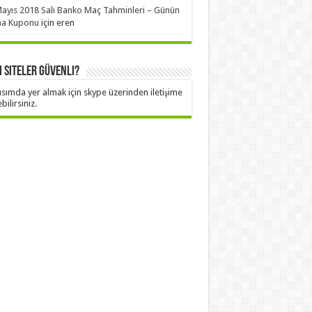
ayıs 2018 Salı Banko Maç Tahminleri – Günün
aa Kuponu
için
eren
 Siteler Güvenli?
ısımda yer almak için skype üzerinden iletişime
bilirsiniz.