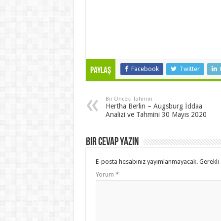
Facebook
Twitter
Paylaş
Bir Önceki Tahmin
Hertha Berlin – Augsburg İddaa
Analizi ve Tahmini 30 Mayıs 2020
Bir cevap yazın
E-posta hesabınız yayımlanmayacak.
Gerekli
Yorum
*