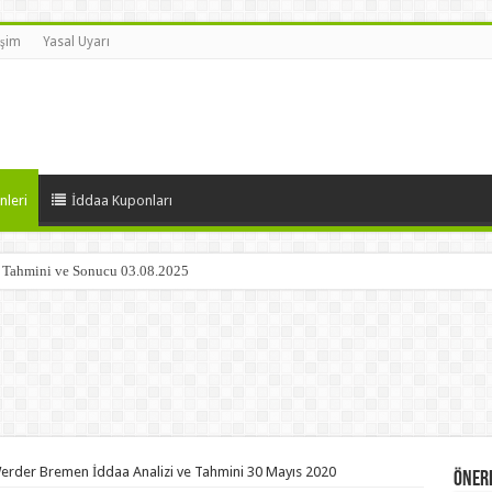
işim
Yasal Uyarı
nleri
İddaa Kuponları
ç Tahmini ve Sonucu 03.08.2025
Werder Bremen İddaa Analizi ve Tahmini 30 Mayıs 2020
Öneri